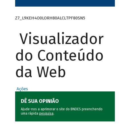
Z7_L9KEH4O0LORH80ALCLTPF80SN5
Visualizador
do Conteúdo
da Web
Ações
DÊ SUA OPINIÃO
Ajude-nos a aprimorar o site do BNDES preenchendo
uma rápida
pesquisa
.