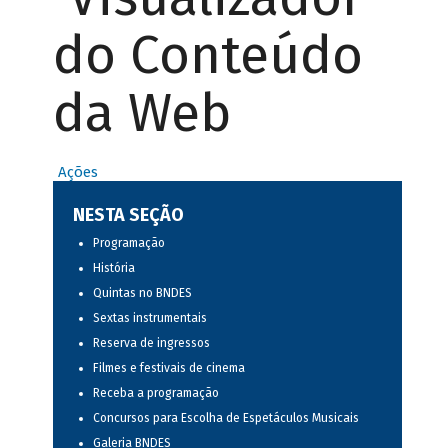
do Conteúdo
da Web
Ações
NESTA SEÇÃO
Programação
História
Quintas no BNDES
Sextas instrumentais
Reserva de ingressos
Filmes e festivais de cinema
Receba a programação
Concursos para Escolha de Espetáculos Musicais
Galeria BNDES