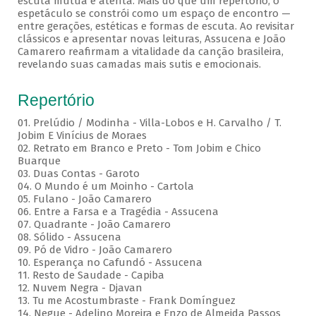
escuta mútua e atenta. Mais do que um repertório, o
espetáculo se constrói como um espaço de encontro —
entre gerações, estéticas e formas de escuta. Ao revisitar
clássicos e apresentar novas leituras, Assucena e João
Camarero reafirmam a vitalidade da canção brasileira,
revelando suas camadas mais sutis e emocionais.
Repertório
01. Prelúdio / Modinha - Villa-Lobos e H. Carvalho / T.
Jobim E Vinícius de Moraes
02. Retrato em Branco e Preto - Tom Jobim e Chico
Buarque
03. Duas Contas - Garoto
04. O Mundo é um Moinho - Cartola
05. Fulano - João Camarero
06. Entre a Farsa e a Tragédia - Assucena
07. Quadrante - João Camarero
08. Sólido - Assucena
09. Pó de Vidro - João Camarero
10. Esperança no Cafundó - Assucena
11. Resto de Saudade - Capiba
12. Nuvem Negra - Djavan
13. Tu me Acostumbraste - Frank Domínguez
14. Negue - Adelino Moreira e Enzo de Almeida Passos