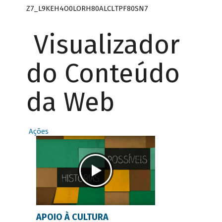
Z7_L9KEH4O0LORH80ALCLTPF80SN7
Visualizador
do Conteúdo
da Web
Ações
APOIO À CULTURA