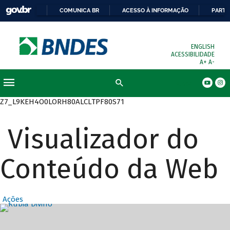
COMUNICA BR
ACESSO À INFORMAÇÃO
PARTI
ENGLISH
ACESSIBILIDADE
A+
A-
Busca
Z7_L9KEH4O0LORH80ALCLTPF80S71
Visualizador do
Conteúdo da Web
Ações
Destaques Prin