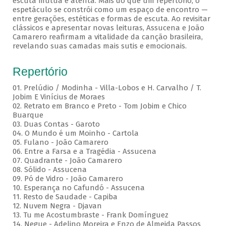
escuta mútua e atenta. Mais do que um repertório, o
espetáculo se constrói como um espaço de encontro —
entre gerações, estéticas e formas de escuta. Ao revisitar
clássicos e apresentar novas leituras, Assucena e João
Camarero reafirmam a vitalidade da canção brasileira,
revelando suas camadas mais sutis e emocionais.
Repertório
01. Prelúdio / Modinha - Villa-Lobos e H. Carvalho / T.
Jobim E Vinícius de Moraes
02. Retrato em Branco e Preto - Tom Jobim e Chico
Buarque
03. Duas Contas - Garoto
04. O Mundo é um Moinho - Cartola
05. Fulano - João Camarero
06. Entre a Farsa e a Tragédia - Assucena
07. Quadrante - João Camarero
08. Sólido - Assucena
09. Pó de Vidro - João Camarero
10. Esperança no Cafundó - Assucena
11. Resto de Saudade - Capiba
12. Nuvem Negra - Djavan
13. Tu me Acostumbraste - Frank Domínguez
14. Negue - Adelino Moreira e Enzo de Almeida Passos