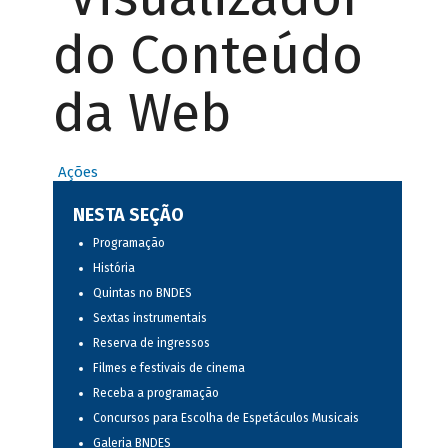
do Conteúdo
da Web
Ações
NESTA SEÇÃO
Programação
História
Quintas no BNDES
Sextas instrumentais
Reserva de ingressos
Filmes e festivais de cinema
Receba a programação
Concursos para Escolha de Espetáculos Musicais
Galeria BNDES