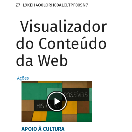
Z7_L9KEH4O0LORH80ALCLTPF80SN7
Visualizador
do Conteúdo
da Web
Ações
APOIO À CULTURA