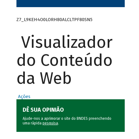
Z7_L9KEH4O0LORH80ALCLTPF80SN5
Visualizador
do Conteúdo
da Web
Ações
DÊ SUA OPINIÃO
Ajude-nos a aprimorar o site do BNDES preenchendo
uma rápida
pesquisa
.