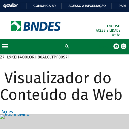
COMUNICA BR
ACESSO À INFORMAÇÃO
PARTI
ENGLISH
ACESSIBILIDADE
A+
A-
Busca
Z7_L9KEH4O0LORH80ALCLTPF80S71
Visualizador do
Conteúdo da Web
Ações
Destaques Prin