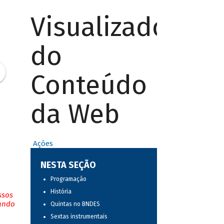
Visualizador
do
Conteúdo
da Web
Ações
NESTA SEÇÃO
Programação
História
ssos
tando
Quintas no BNDES
Sextas instrumentais