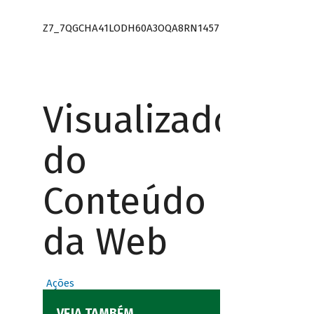
Z7_7QGCHA41LODH60A3OQA8RN1457
Visualizador
do
Conteúdo
da Web
Ações
VEJA TAMBÉM