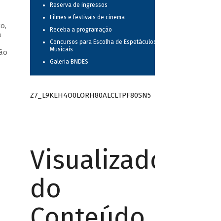
Reserva de ingressos
Filmes e festivais de cinema
o,
Receba a programação
a
Concursos para Escolha de Espetáculos
—
Musicais
oão
Galeria BNDES
Z7_L9KEH4O0LORH80ALCLTPF80SN5
Visualizador
do
Conteúdo