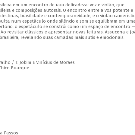
leira em um encontro de rara delicadeza: voz e violão, que
leira e composições autorais. O encontro entre a voz potente e
estinas, brasilidade e contemporaneidade, e o violão camerístic
esulta num espetáculo onde silêncio e som se equilibram em um
rtório, o espetáculo se constrói como um espaço de encontro 
 Ao revisitar clássicos e apresentar novas leituras, Assucena e J
rasileira, revelando suas camadas mais sutis e emocionais.
valho / T. Jobim E Vinícius de Moraes
 Chico Buarque
da Passos