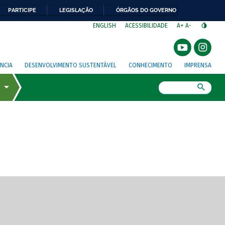
PARTICIPE
LEGISLAÇÃO
ÓRGÃOS DO GOVERNO
⁣
ENGLISH
ACESSIBILIDADE
A+
A-
NCIA
DESENVOLVIMENTO SUSTENTÁVEL
CONHECIMENTO
IMPRENSA
Busca
gem de tela