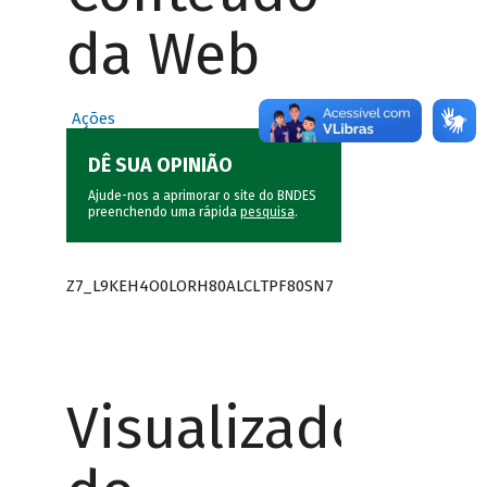
da Web
Ações
DÊ SUA OPINIÃO
Ajude-nos a aprimorar o site do BNDES
preenchendo uma rápida
pesquisa
.
Z7_L9KEH4O0LORH80ALCLTPF80SN7
Visualizador