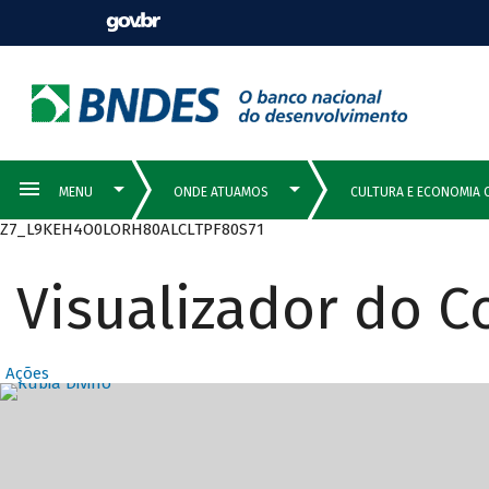
Z7_L9KEH4O0LORH80ALCLTPF80S71
Visualizador do 
Ações
Destaques Prin