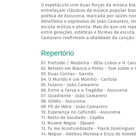
O espetáculo une duas forças da música brasi
entrelaçam clássicos da música popular brasi
poética de Assucena, marcada por raízes nord
detalhista e expressivo de João Camarero, r
escuta mútua e atenta. Mais do que um repe
entre gerações, estéticas e formas de escuta.
Camarero reafirmam a vitalidade da canção b
Repertório
01. Prelúdio / Modinha - Villa-Lobos e H. Car
02. Retrato em Branco e Preto - Tom Jobim e
03. Duas Contas - Garoto
04. O Mundo é um Moinho - Cartola
05. Fulano - João Camarero
06. Entre a Farsa e a Tragédia - Assucena
07. Quadrante - João Camarero
08. Sólido - Assucena
09. Pó de Vidro - João Camarero
10. Esperança no Cafundó - Assucena
11. Resto de Saudade - Capiba
12. Nuvem Negra - Djavan
13. Tu me Acostumbraste - Frank Domínguez
14. Negue - Adelino Moreira e Enzo de Almei