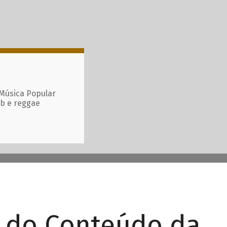
 Música Popular
ub e reggae
r do Conteúdo da