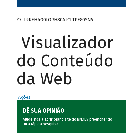
Z7_L9KEH4O0LORH80ALCLTPF80SN5
Visualizador
do Conteúdo
da Web
Ações
DÊ SUA OPINIÃO
Ajude-nos a aprimorar o site do BNDES preenchendo
uma rápida
pesquisa
.