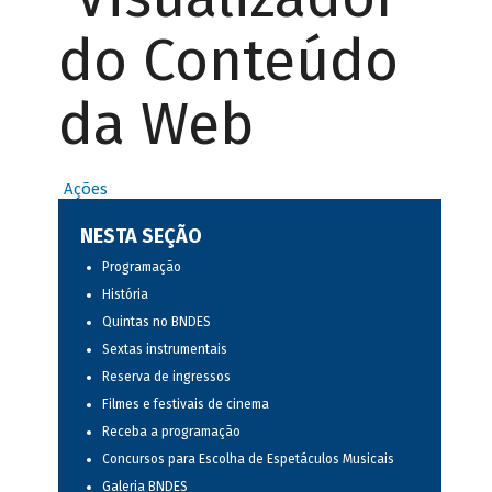
do Conteúdo
da Web
Ações
NESTA SEÇÃO
Programação
História
Quintas no BNDES
Sextas instrumentais
Reserva de ingressos
Filmes e festivais de cinema
Receba a programação
Concursos para Escolha de Espetáculos Musicais
Galeria BNDES