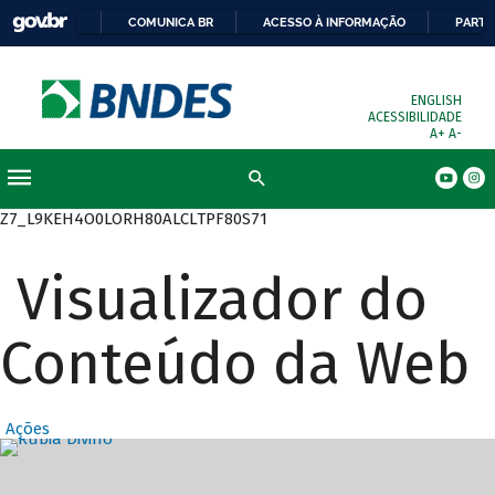
COMUNICA BR
ACESSO À INFORMAÇÃO
PARTI
ENGLISH
ACESSIBILIDADE
A+
A-
Busca
Z7_L9KEH4O0LORH80ALCLTPF80S71
Visualizador do
Conteúdo da Web
Ações
Destaques Prin