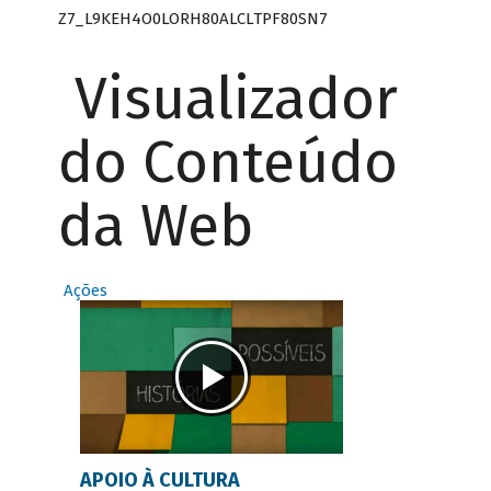
Z7_L9KEH4O0LORH80ALCLTPF80SN7
Visualizador
do Conteúdo
da Web
Ações
APOIO À CULTURA