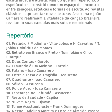
escuta mútua e atenta. Mais do que um repertório, o
espetáculo se constrói como um espaço de encontro —
entre gerações, estéticas e formas de escuta. Ao revisitar
clássicos e apresentar novas leituras, Assucena e João
Camarero reafirmam a vitalidade da canção brasileira,
revelando suas camadas mais sutis e emocionais.
Repertório
01. Prelúdio / Modinha - Villa-Lobos e H. Carvalho / T.
Jobim E Vinícius de Moraes
02. Retrato em Branco e Preto - Tom Jobim e Chico
Buarque
03. Duas Contas - Garoto
04. O Mundo é um Moinho - Cartola
05. Fulano - João Camarero
06. Entre a Farsa e a Tragédia - Assucena
07. Quadrante - João Camarero
08. Sólido - Assucena
09. Pó de Vidro - João Camarero
10. Esperança no Cafundó - Assucena
11. Resto de Saudade - Capiba
12. Nuvem Negra - Djavan
13. Tu me Acostumbraste - Frank Domínguez
14. Negue - Adelino Moreira e Enzo de Almeida Passos