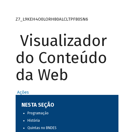
Z7_L9KEH4O0LORH80ALCLTPF80SN6
Visualizador
do Conteúdo
da Web
Ações
NESTA SEÇÃO
Programação
História
Quintas no BNDES