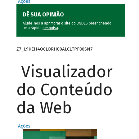
Ações
DÊ SUA OPINIÃO
Ajude-nos a aprimorar o site do BNDES preenchendo
uma rápida
pesquisa
.
Z7_L9KEH4O0LORH80ALCLTPF80SN7
Visualizador
do Conteúdo
da Web
Ações