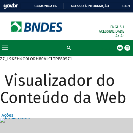
COMUNICA BR
ACESSO À INFORMAÇÃO
PARTI
ENGLISH
ACESSIBILIDADE
A+
A-
Busca
Z7_L9KEH4O0LORH80ALCLTPF80S71
Visualizador do
Conteúdo da Web
Ações
Destaques Prin