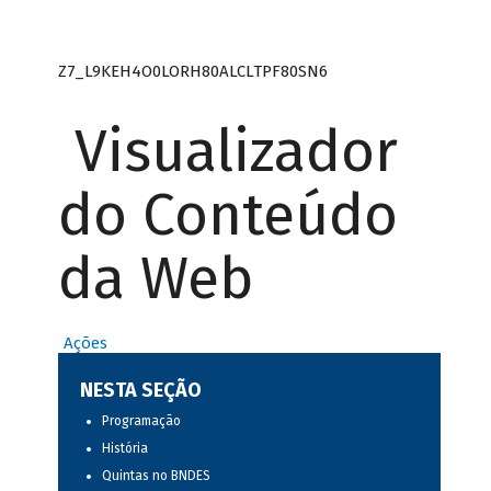
Z7_L9KEH4O0LORH80ALCLTPF80SN6
Visualizador
do Conteúdo
da Web
Ações
NESTA SEÇÃO
Programação
História
Quintas no BNDES