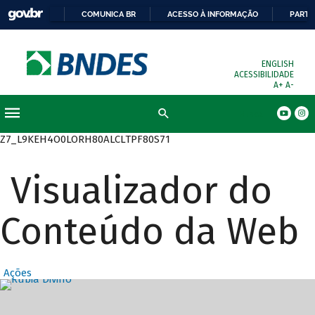
COMUNICA BR
ACESSO À INFORMAÇÃO
PARTI
ENGLISH
ACESSIBILIDADE
A+
A-
Busca
Z7_L9KEH4O0LORH80ALCLTPF80S71
Visualizador do
Conteúdo da Web
Ações
Destaques Prin