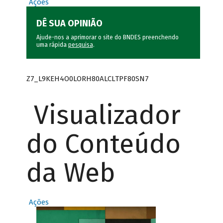
Ações
DÊ SUA OPINIÃO
Ajude-nos a aprimorar o site do BNDES preenchendo
uma rápida
pesquisa
.
Z7_L9KEH4O0LORH80ALCLTPF80SN7
Visualizador
do Conteúdo
da Web
Ações