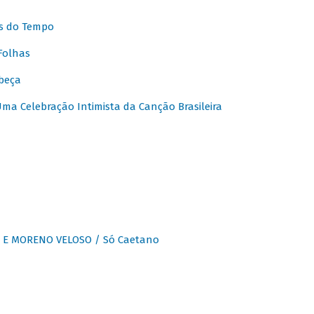
s do Tempo
Folhas
beça
a Celebração Intimista da Canção Brasileira
E MORENO VELOSO / Só Caetano