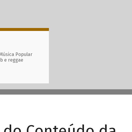
 Música Popular
ub e reggae
r do Conteúdo da