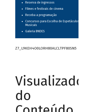
Reserva de ingressos
Filmes e festivais de cinema
Receba a programação
Concursos para Escolha de Espetáculos
Musicais
Galeria BNDES
Z7_L9KEH4O0LORH80ALCLTPF80SN5
Visualizador
do
Conteúdo