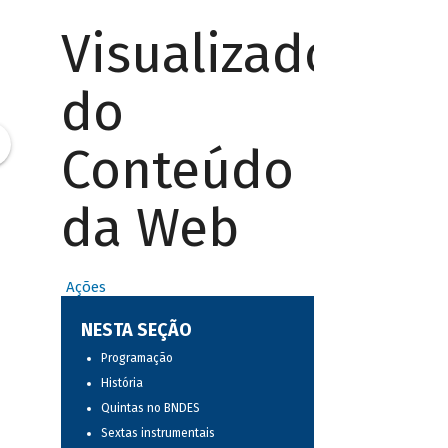
Visualizador
do
Conteúdo
da Web
Ações
NESTA SEÇÃO
Programação
História
Quintas no BNDES
Sextas instrumentais