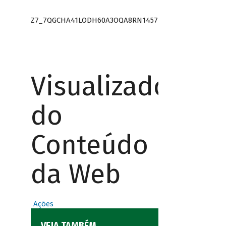
Z7_7QGCHA41LODH60A3OQA8RN1457
Visualizador
do
Conteúdo
da Web
Ações
VEJA TAMBÉM