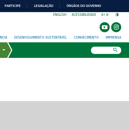
PARTICIPE
LEGISLAÇÃO
ÓRGÃOS DO GOVERNO
⁣
ENGLISH
ACESSIBILIDADE
A+
A-
NCIA
DESENVOLVIMENTO SUSTENTÁVEL
CONHECIMENTO
IMPRENSA
Busca
gem de tela