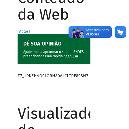
da Web
Ações
DÊ SUA OPINIÃO
Ajude-nos a aprimorar o site do BNDES
preenchendo uma rápida
pesquisa
.
Z7_L9KEH4O0LORH80ALCLTPF80SN7
Visualizador