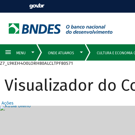
Z7_L9KEH4O0LORH80ALCLTPF80S71
Visualizador do 
Ações
Destaques Prin