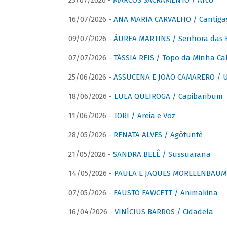
23/07/2026 -
MARCOS SACRAMENTO / Arco
16/07/2026 -
ANA MARIA CARVALHO / Cantiga
09/07/2026 -
ÁUREA MARTINS / Senhora das 
07/07/2026 -
TÁSSIA REIS / Topo da Minha Ca
25/06/2026 -
ASSUCENA E JOÃO CAMARERO / Um
18/06/2026 -
LULA QUEIROGA / Capibaribum
11/06/2026 -
TORI / Areia e Voz
28/05/2026 -
RENATA ALVES / Agôfunfè
21/05/2026 -
SANDRA BELÊ / Sussuarana
14/05/2026 -
PAULA E JAQUES MORELENBAUM 
07/05/2026 -
FAUSTO FAWCETT / Animakina
16/04/2026 -
VINÍCIUS BARROS / Cidadela