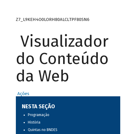
Z7_L9KEH4O0LORH80ALCLTPF80SN6
Visualizador
do Conteúdo
da Web
Ações
NESTA SEÇÃO
Programação
História
Quintas no BNDES