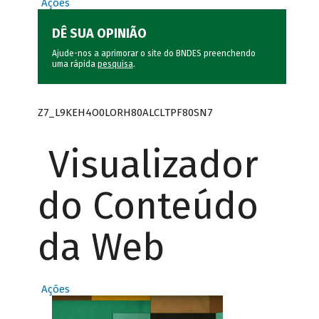
Ações
DÊ SUA OPINIÃO
Ajude-nos a aprimorar o site do BNDES preenchendo
uma rápida
pesquisa
.
Z7_L9KEH4O0LORH80ALCLTPF80SN7
Visualizador
do Conteúdo
da Web
Ações