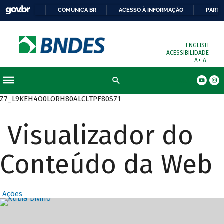
COMUNICA BR
ACESSO À INFORMAÇÃO
PARTI
ENGLISH
ACESSIBILIDADE
A+
A-
Busca
Z7_L9KEH4O0LORH80ALCLTPF80S71
Visualizador do
Conteúdo da Web
Ações
Destaques Prin