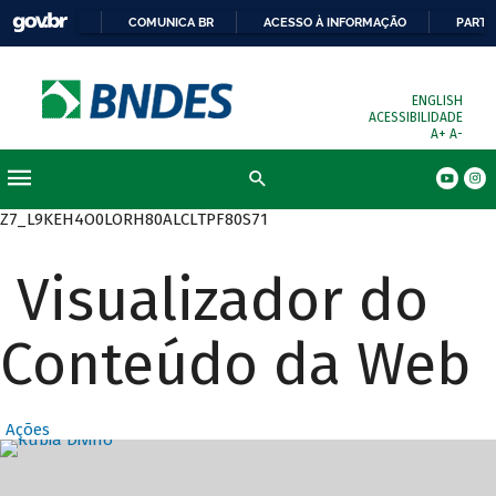
COMUNICA BR
ACESSO À INFORMAÇÃO
PARTI
ENGLISH
ACESSIBILIDADE
A+
A-
Busca
Z7_L9KEH4O0LORH80ALCLTPF80S71
Visualizador do
Conteúdo da Web
Ações
Destaques Prin