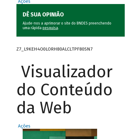
Ações
DÊ SUA OPINIÃO
Ajude-nos a aprimorar o site do BNDES preenchendo
uma rápida
pesquisa
.
Z7_L9KEH4O0LORH80ALCLTPF80SN7
Visualizador
do Conteúdo
da Web
Ações