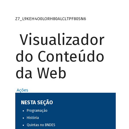
Z7_L9KEH4O0LORH80ALCLTPF80SN6
Visualizador
do Conteúdo
da Web
Ações
NESTA SEÇÃO
Programação
História
Quintas no BNDES