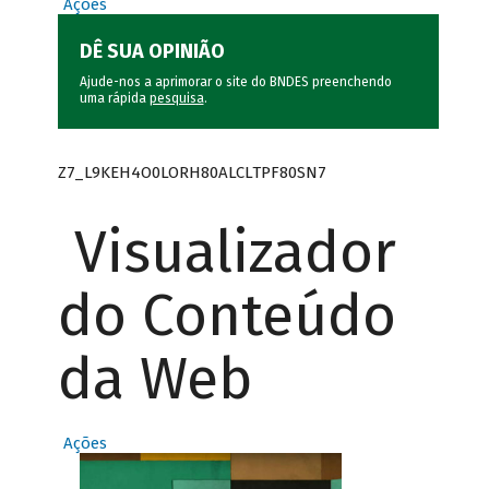
Ações
DÊ SUA OPINIÃO
Ajude-nos a aprimorar o site do BNDES preenchendo
uma rápida
pesquisa
.
Z7_L9KEH4O0LORH80ALCLTPF80SN7
Visualizador
do Conteúdo
da Web
Ações