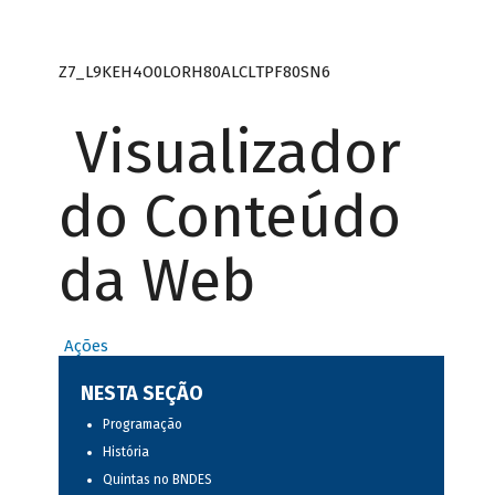
Z7_L9KEH4O0LORH80ALCLTPF80SN6
Visualizador
do Conteúdo
da Web
Ações
NESTA SEÇÃO
Programação
História
Quintas no BNDES