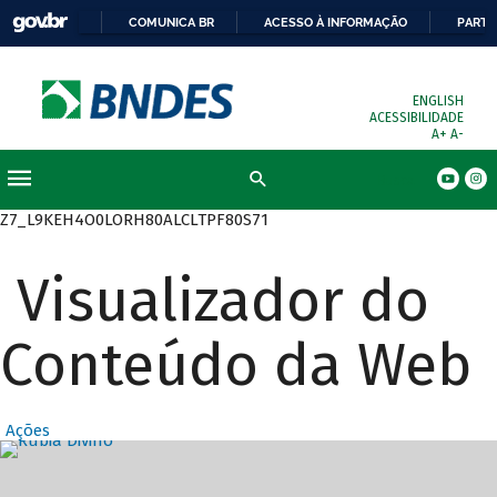
COMUNICA BR
ACESSO À INFORMAÇÃO
PARTI
ENGLISH
ACESSIBILIDADE
A+
A-
Busca
Z7_L9KEH4O0LORH80ALCLTPF80S71
Visualizador do
Conteúdo da Web
Ações
Destaques Prin