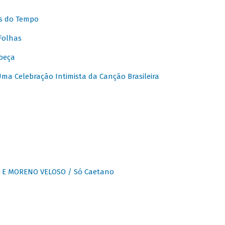
s do Tempo
Folhas
beça
a Celebração Intimista da Canção Brasileira
E MORENO VELOSO / Só Caetano