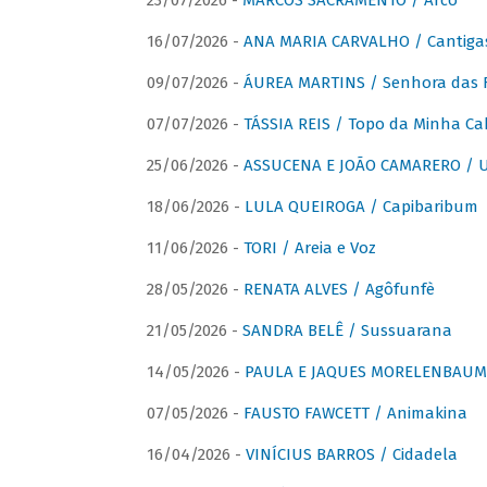
23/07/2026 -
MARCOS SACRAMENTO / Arco
16/07/2026 -
ANA MARIA CARVALHO / Cantiga
09/07/2026 -
ÁUREA MARTINS / Senhora das 
07/07/2026 -
TÁSSIA REIS / Topo da Minha Ca
25/06/2026 -
ASSUCENA E JOÃO CAMARERO / Um
18/06/2026 -
LULA QUEIROGA / Capibaribum
11/06/2026 -
TORI / Areia e Voz
28/05/2026 -
RENATA ALVES / Agôfunfè
21/05/2026 -
SANDRA BELÊ / Sussuarana
14/05/2026 -
PAULA E JAQUES MORELENBAUM 
07/05/2026 -
FAUSTO FAWCETT / Animakina
16/04/2026 -
VINÍCIUS BARROS / Cidadela