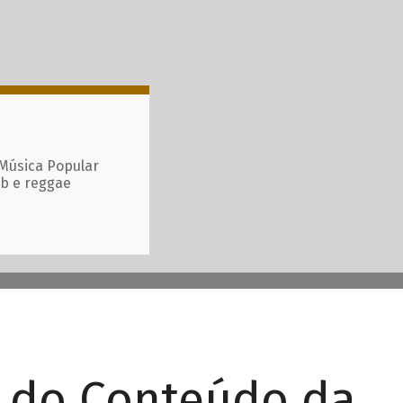
 Música Popular
ub e reggae
r do Conteúdo da