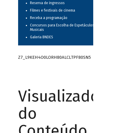
Reserva de ingressos
Filmes e festivais de cinema
Receba a programação
Concursos para Escolha de Espetáculos
Musicais
Galeria BNDES
Z7_L9KEH4O0LORH80ALCLTPF80SN5
Visualizador
do
Conteúdo