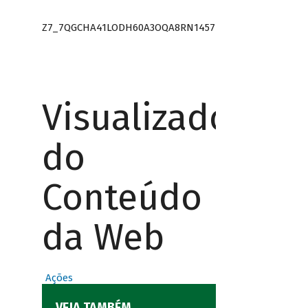
Z7_7QGCHA41LODH60A3OQA8RN1457
Visualizador
do
Conteúdo
da Web
Ações
VEJA TAMBÉM