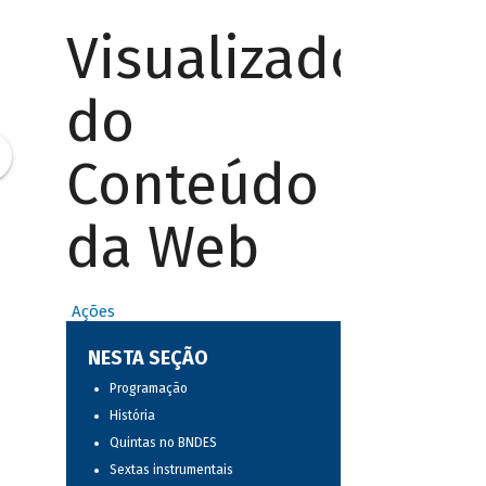
Visualizador
do
Conteúdo
da Web
Ações
NESTA SEÇÃO
Programação
História
Quintas no BNDES
Sextas instrumentais