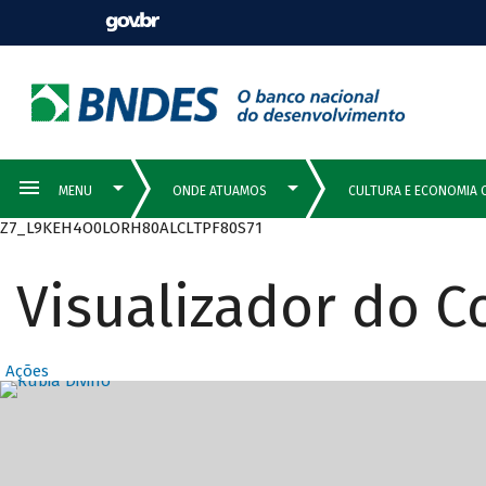
Z7_L9KEH4O0LORH80ALCLTPF80S71
Visualizador do 
Ações
Destaques Prin