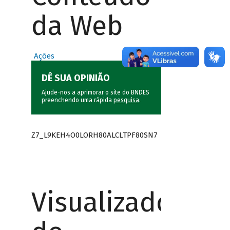
da Web
Ações
DÊ SUA OPINIÃO
Ajude-nos a aprimorar o site do BNDES
preenchendo uma rápida
pesquisa
.
Z7_L9KEH4O0LORH80ALCLTPF80SN7
Visualizador