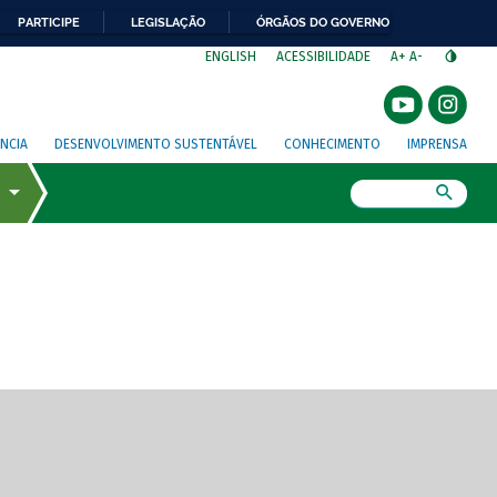
PARTICIPE
LEGISLAÇÃO
ÓRGÃOS DO GOVERNO
⁣
ENGLISH
ACESSIBILIDADE
A+
A-
NCIA
DESENVOLVIMENTO SUSTENTÁVEL
CONHECIMENTO
IMPRENSA
Busca
gem de tela