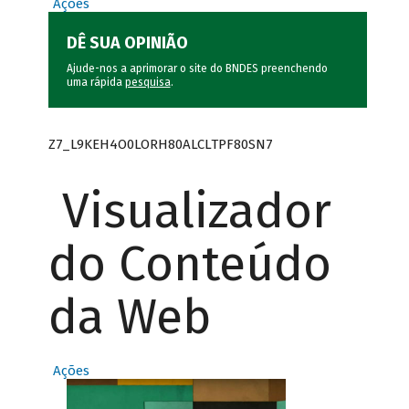
Ações
DÊ SUA OPINIÃO
Ajude-nos a aprimorar o site do BNDES preenchendo
uma rápida
pesquisa
.
Z7_L9KEH4O0LORH80ALCLTPF80SN7
Visualizador
do Conteúdo
da Web
Ações