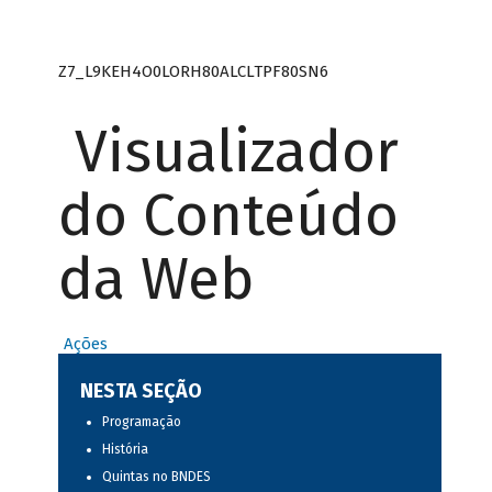
Z7_L9KEH4O0LORH80ALCLTPF80SN6
Visualizador
do Conteúdo
da Web
Ações
NESTA SEÇÃO
Programação
História
Quintas no BNDES