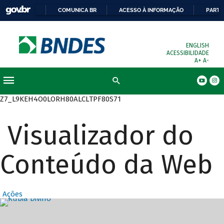
COMUNICA BR
ACESSO À INFORMAÇÃO
PARTI
ENGLISH
ACESSIBILIDADE
A+
A-
Busca
Z7_L9KEH4O0LORH80ALCLTPF80S71
Visualizador do
Conteúdo da Web
Ações
Destaques Prin