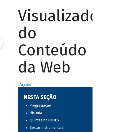
Visualizador
do
Conteúdo
da Web
Ações
NESTA SEÇÃO
Programação
História
Quintas no BNDES
Sextas instrumentais