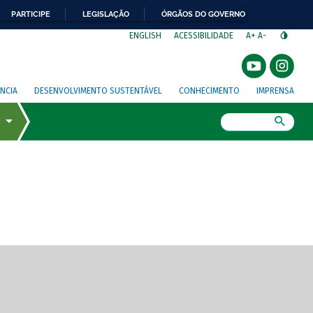
PARTICIPE
LEGISLAÇÃO
ÓRGÃOS DO GOVERNO
⁣
ENGLISH
ACESSIBILIDADE
A+
A-
NCIA
DESENVOLVIMENTO SUSTENTÁVEL
CONHECIMENTO
IMPRENSA
Busca
gem de tela