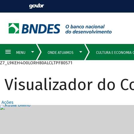
Z7_L9KEH4O0LORH80ALCLTPF80S71
Visualizador do 
Ações
Destaques Prin