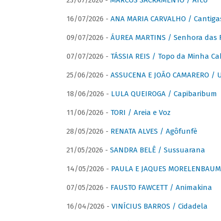
23/07/2026 -
MARCOS SACRAMENTO / Arco
16/07/2026 -
ANA MARIA CARVALHO / Cantiga
09/07/2026 -
ÁUREA MARTINS / Senhora das 
07/07/2026 -
TÁSSIA REIS / Topo da Minha Ca
25/06/2026 -
ASSUCENA E JOÃO CAMARERO / Um
18/06/2026 -
LULA QUEIROGA / Capibaribum
11/06/2026 -
TORI / Areia e Voz
28/05/2026 -
RENATA ALVES / Agôfunfè
21/05/2026 -
SANDRA BELÊ / Sussuarana
14/05/2026 -
PAULA E JAQUES MORELENBAUM 
07/05/2026 -
FAUSTO FAWCETT / Animakina
16/04/2026 -
VINÍCIUS BARROS / Cidadela