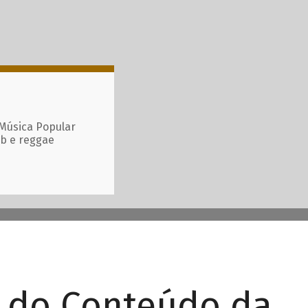
 Música Popular
ub e reggae
r do Conteúdo da