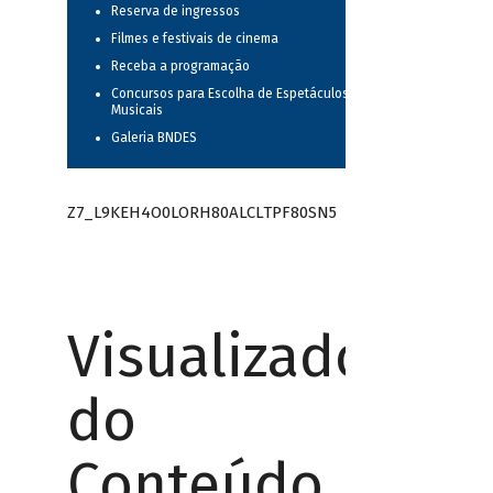
Reserva de ingressos
Filmes e festivais de cinema
Receba a programação
Concursos para Escolha de Espetáculos
Musicais
Galeria BNDES
Z7_L9KEH4O0LORH80ALCLTPF80SN5
Visualizador
do
Conteúdo