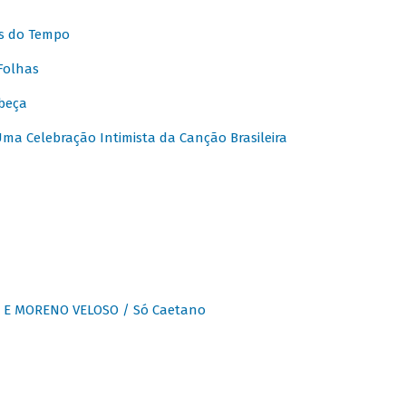
s do Tempo
Folhas
beça
a Celebração Intimista da Canção Brasileira
E MORENO VELOSO / Só Caetano