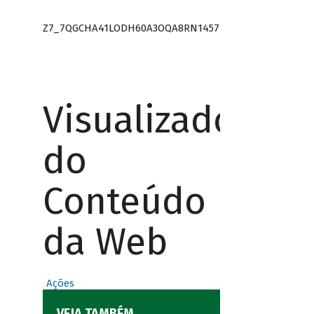
Z7_7QGCHA41LODH60A3OQA8RN1457
Visualizador
do
Conteúdo
da Web
Ações
VEJA TAMBÉM