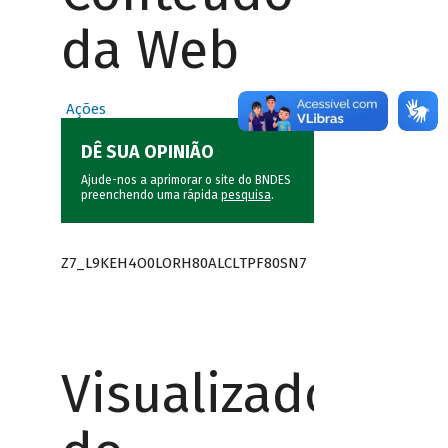
da Web
Ações
DÊ SUA OPINIÃO
Ajude-nos a aprimorar o site do BNDES
preenchendo uma rápida
pesquisa
.
Z7_L9KEH4O0LORH80ALCLTPF80SN7
Visualizador