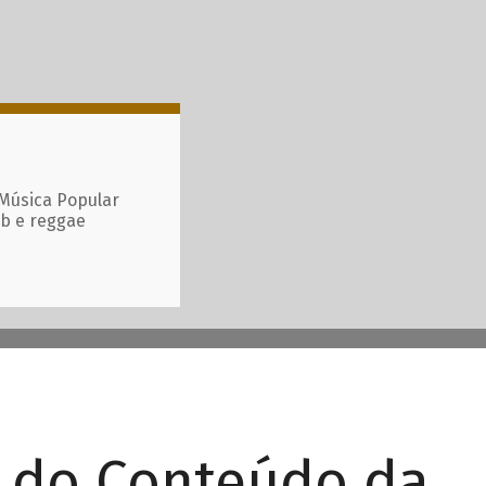
 Música Popular
ub e reggae
r do Conteúdo da