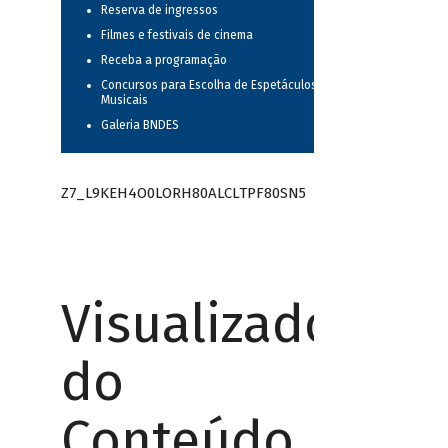
Reserva de ingressos
Filmes e festivais de cinema
Receba a programação
Concursos para Escolha de Espetáculos
Musicais
Galeria BNDES
Z7_L9KEH4O0LORH80ALCLTPF80SN5
Visualizador
do
Conteúdo