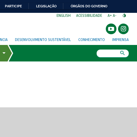
PARTICIPE
LEGISLAÇÃO
ÓRGÃOS DO GOVERNO
⁣
ENGLISH
ACESSIBILIDADE
A+
A-
NCIA
DESENVOLVIMENTO SUSTENTÁVEL
CONHECIMENTO
IMPRENSA
Busca
gem de tela