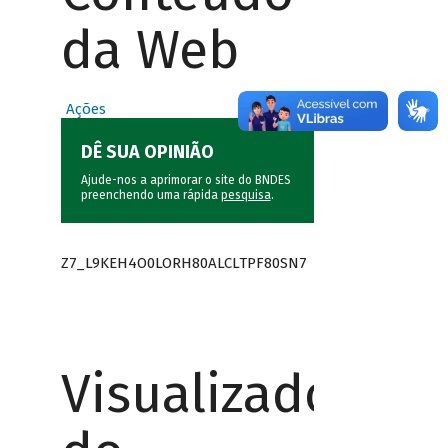
da Web
Ações
DÊ SUA OPINIÃO
Ajude-nos a aprimorar o site do BNDES
preenchendo uma rápida
pesquisa
.
Z7_L9KEH4O0LORH80ALCLTPF80SN7
Visualizador