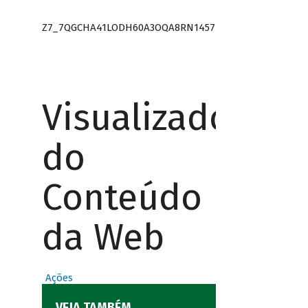
Z7_7QGCHA41LODH60A3OQA8RN1457
Visualizador
do
Conteúdo
da Web
Ações
VEJA TAMBÉM