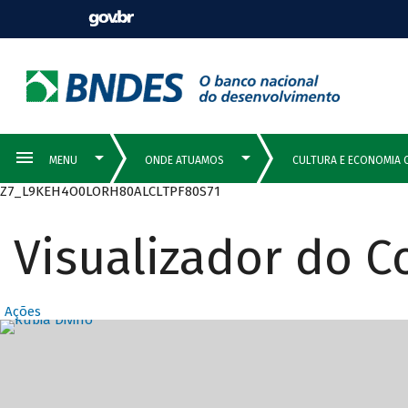
Z7_L9KEH4O0LORH80ALCLTPF80S71
Visualizador do 
Ações
Destaques Prin