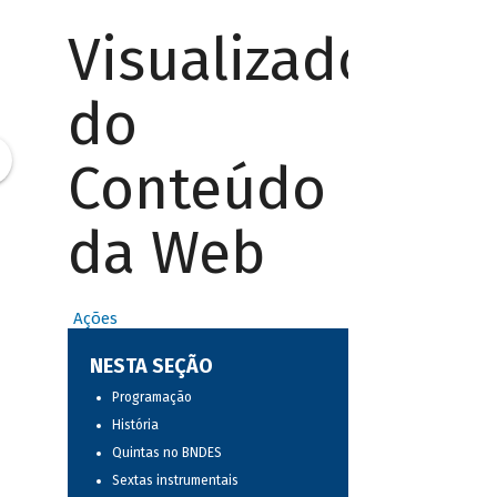
Visualizador
do
Conteúdo
da Web
Ações
NESTA SEÇÃO
Programação
História
Quintas no BNDES
Sextas instrumentais