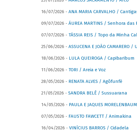
23/07/2026 -
MARCOS SACRAMENTO / Arco
16/07/2026 -
ANA MARIA CARVALHO / Cantiga
09/07/2026 -
ÁUREA MARTINS / Senhora das 
07/07/2026 -
TÁSSIA REIS / Topo da Minha Ca
25/06/2026 -
ASSUCENA E JOÃO CAMARERO / Um
18/06/2026 -
LULA QUEIROGA / Capibaribum
11/06/2026 -
TORI / Areia e Voz
28/05/2026 -
RENATA ALVES / Agôfunfè
21/05/2026 -
SANDRA BELÊ / Sussuarana
14/05/2026 -
PAULA E JAQUES MORELENBAUM 
07/05/2026 -
FAUSTO FAWCETT / Animakina
16/04/2026 -
VINÍCIUS BARROS / Cidadela