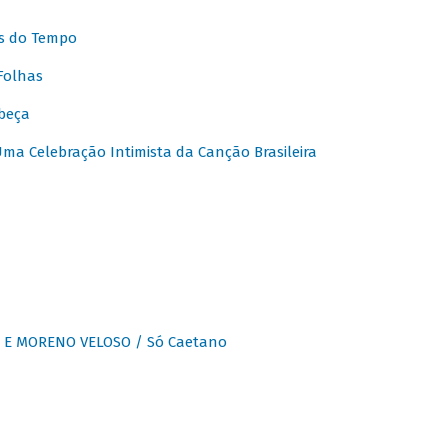
s do Tempo
Folhas
beça
a Celebração Intimista da Canção Brasileira
E MORENO VELOSO / Só Caetano