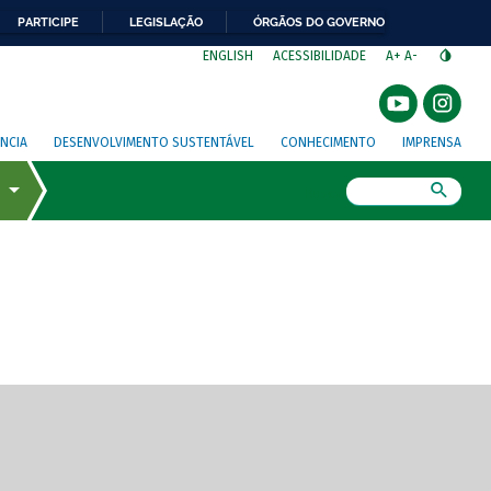
PARTICIPE
LEGISLAÇÃO
ÓRGÃOS DO GOVERNO
⁣
ENGLISH
ACESSIBILIDADE
A+
A-
NCIA
DESENVOLVIMENTO SUSTENTÁVEL
CONHECIMENTO
IMPRENSA
Busca
gem de tela