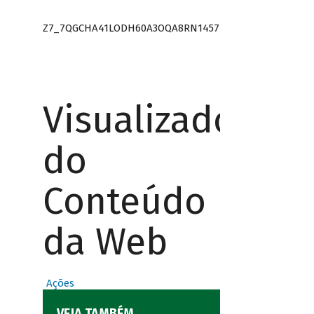
Z7_7QGCHA41LODH60A3OQA8RN1457
Visualizador
do
Conteúdo
da Web
Ações
VEJA TAMBÉM