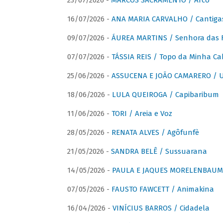
23/07/2026 -
MARCOS SACRAMENTO / Arco
16/07/2026 -
ANA MARIA CARVALHO / Cantiga
09/07/2026 -
ÁUREA MARTINS / Senhora das 
07/07/2026 -
TÁSSIA REIS / Topo da Minha Ca
25/06/2026 -
ASSUCENA E JOÃO CAMARERO / Um
18/06/2026 -
LULA QUEIROGA / Capibaribum
11/06/2026 -
TORI / Areia e Voz
28/05/2026 -
RENATA ALVES / Agôfunfè
21/05/2026 -
SANDRA BELÊ / Sussuarana
14/05/2026 -
PAULA E JAQUES MORELENBAUM 
07/05/2026 -
FAUSTO FAWCETT / Animakina
16/04/2026 -
VINÍCIUS BARROS / Cidadela