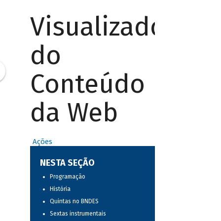
Visualizador
do
Conteúdo
da Web
Ações
NESTA SEÇÃO
Programação
História
Quintas no BNDES
Sextas instrumentais