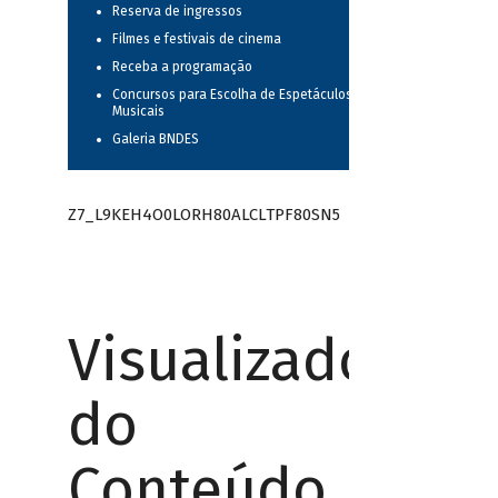
Reserva de ingressos
Filmes e festivais de cinema
Receba a programação
Concursos para Escolha de Espetáculos
Musicais
Galeria BNDES
Z7_L9KEH4O0LORH80ALCLTPF80SN5
Visualizador
do
Conteúdo