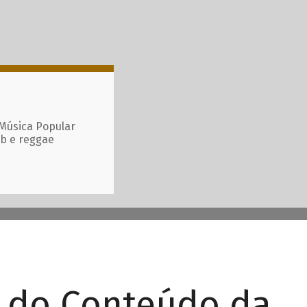
 Música Popular
ub e reggae
r do Conteúdo da