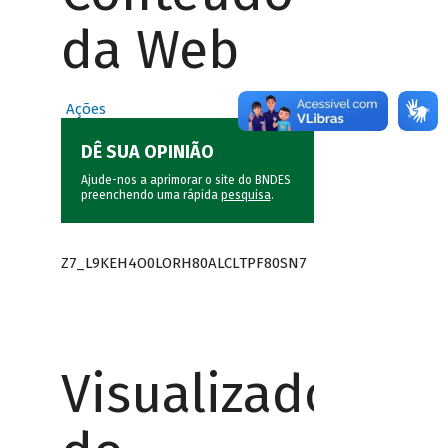
da Web
Ações
DÊ SUA OPINIÃO
Ajude-nos a aprimorar o site do BNDES
preenchendo uma rápida
pesquisa
.
Z7_L9KEH4O0LORH80ALCLTPF80SN7
Visualizador