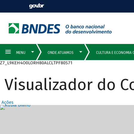
Z7_L9KEH4O0LORH80ALCLTPF80S71
Visualizador do 
Ações
Destaques Prin