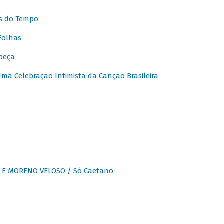
s do Tempo
Folhas
beça
a Celebração Intimista da Canção Brasileira
E MORENO VELOSO / Só Caetano