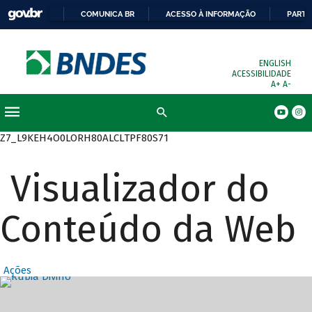
COMUNICA BR
ACESSO À INFORMAÇÃO
PARTI
ENGLISH
ACESSIBILIDADE
A+
A-
Busca
Z7_L9KEH4O0LORH80ALCLTPF80S71
Visualizador do
Conteúdo da Web
Ações
Destaques Prin