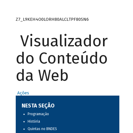
Z7_L9KEH4O0LORH80ALCLTPF80SN6
Visualizador
do Conteúdo
da Web
Ações
NESTA SEÇÃO
Programação
História
Quintas no BNDES