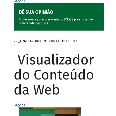
Ações
DÊ SUA OPINIÃO
Ajude-nos a aprimorar o site do BNDES preenchendo
uma rápida
pesquisa
.
Z7_L9KEH4O0LORH80ALCLTPF80SN7
Visualizador
do Conteúdo
da Web
Ações