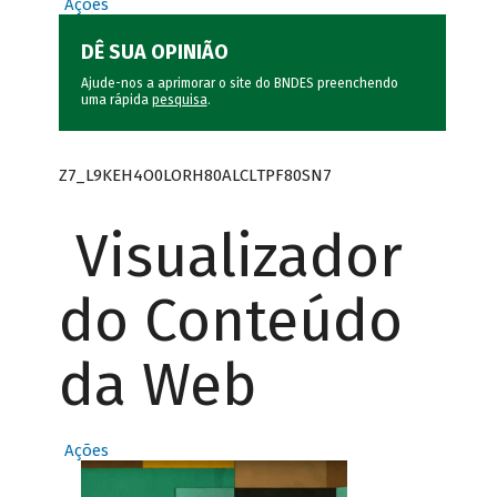
Ações
DÊ SUA OPINIÃO
Ajude-nos a aprimorar o site do BNDES preenchendo
uma rápida
pesquisa
.
Z7_L9KEH4O0LORH80ALCLTPF80SN7
Visualizador
do Conteúdo
da Web
Ações