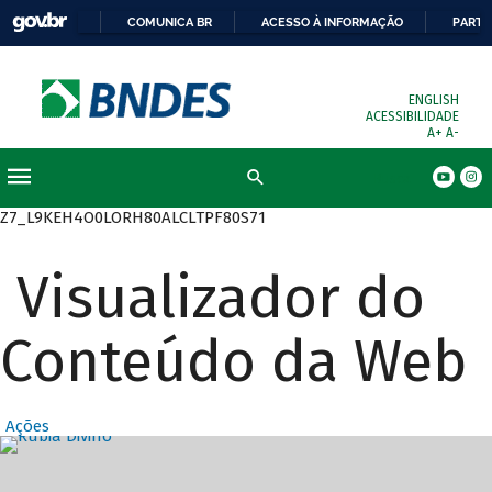
COMUNICA BR
ACESSO À INFORMAÇÃO
PARTI
ENGLISH
ACESSIBILIDADE
A+
A-
Busca
Z7_L9KEH4O0LORH80ALCLTPF80S71
Visualizador do
Conteúdo da Web
Ações
Destaques Prin