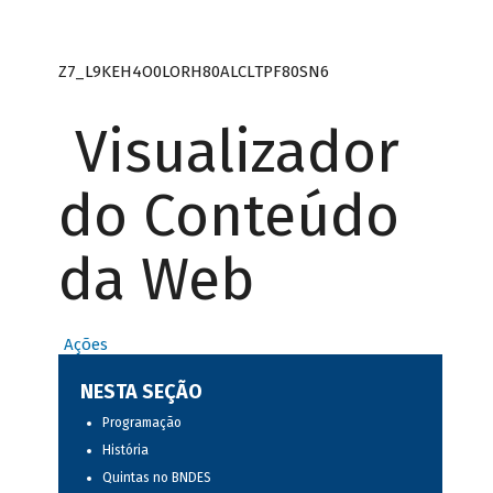
Z7_L9KEH4O0LORH80ALCLTPF80SN6
Visualizador
do Conteúdo
da Web
Ações
NESTA SEÇÃO
Programação
História
Quintas no BNDES