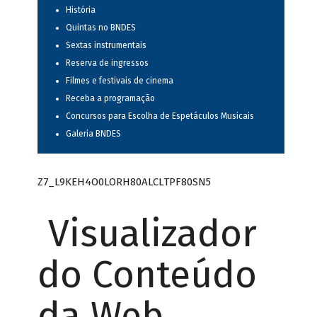
História
Quintas no BNDES
Sextas instrumentais
Reserva de ingressos
Filmes e festivais de cinema
Receba a programação
Concursos para Escolha de Espetáculos Musicais
Galeria BNDES
Z7_L9KEH4O0LORH80ALCLTPF80SN5
Visualizador
do Conteúdo
da Web