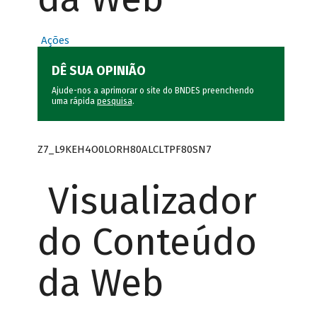
Ações
DÊ SUA OPINIÃO
Ajude-nos a aprimorar o site do BNDES preenchendo
uma rápida
pesquisa
.
Z7_L9KEH4O0LORH80ALCLTPF80SN7
Visualizador
do Conteúdo
da Web