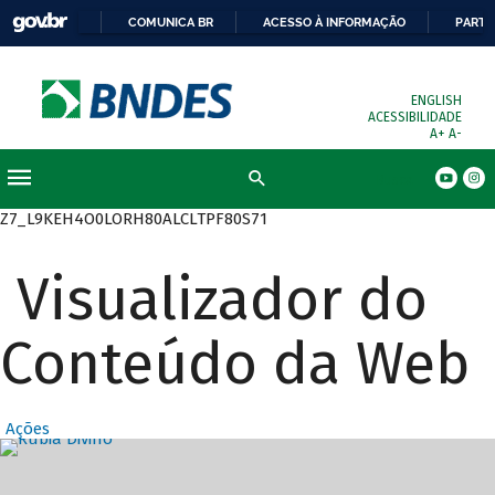
COMUNICA BR
ACESSO À INFORMAÇÃO
PARTI
ENGLISH
ACESSIBILIDADE
A+
A-
Busca
Z7_L9KEH4O0LORH80ALCLTPF80S71
Visualizador do
Conteúdo da Web
Ações
Destaques Prin