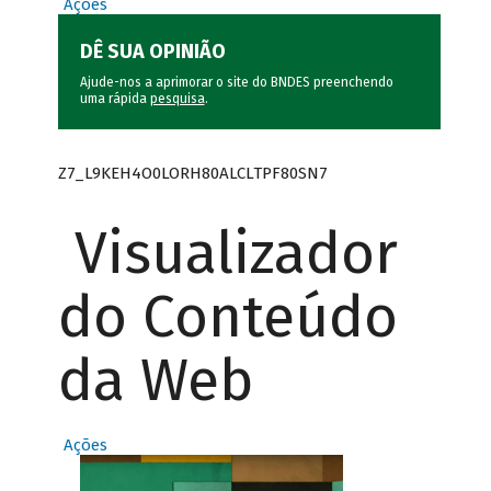
Ações
DÊ SUA OPINIÃO
Ajude-nos a aprimorar o site do BNDES preenchendo
uma rápida
pesquisa
.
Z7_L9KEH4O0LORH80ALCLTPF80SN7
Visualizador
do Conteúdo
da Web
Ações