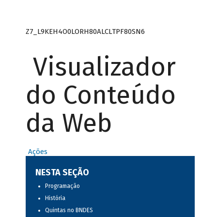
Z7_L9KEH4O0LORH80ALCLTPF80SN6
Visualizador
do Conteúdo
da Web
Ações
NESTA SEÇÃO
Programação
História
Quintas no BNDES