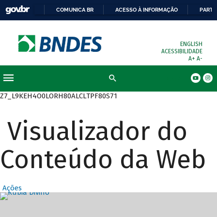
COMUNICA BR
ACESSO À INFORMAÇÃO
PARTI
ENGLISH
ACESSIBILIDADE
A+
A-
Busca
Z7_L9KEH4O0LORH80ALCLTPF80S71
Visualizador do
Conteúdo da Web
Ações
Destaques Prin