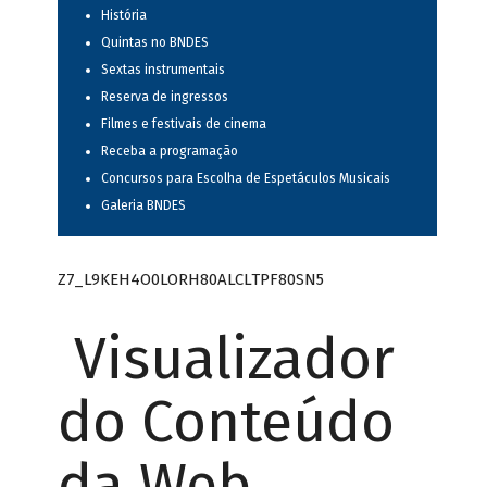
História
Quintas no BNDES
Sextas instrumentais
Reserva de ingressos
Filmes e festivais de cinema
Receba a programação
Concursos para Escolha de Espetáculos Musicais
Galeria BNDES
Z7_L9KEH4O0LORH80ALCLTPF80SN5
Visualizador
do Conteúdo
da Web