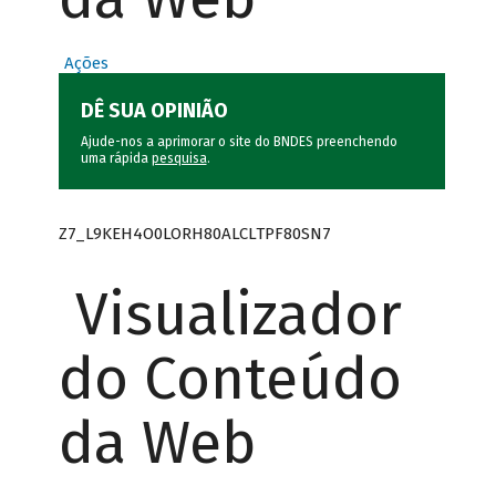
Ações
DÊ SUA OPINIÃO
Ajude-nos a aprimorar o site do BNDES preenchendo
uma rápida
pesquisa
.
Z7_L9KEH4O0LORH80ALCLTPF80SN7
Visualizador
do Conteúdo
da Web