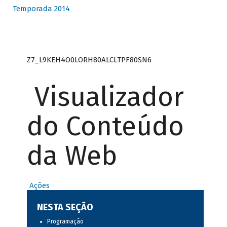
Temporada 2014
Z7_L9KEH4O0LORH80ALCLTPF80SN6
Visualizador
do Conteúdo
da Web
Ações
NESTA SEÇÃO
Programação