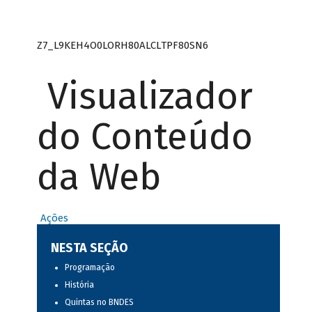
Z7_L9KEH4O0LORH80ALCLTPF80SN6
Visualizador
do Conteúdo
da Web
Ações
NESTA SEÇÃO
Programação
História
Quintas no BNDES