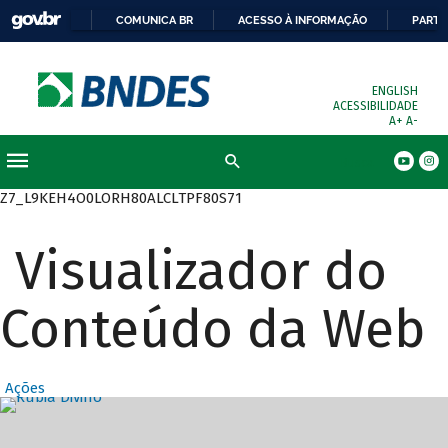
COMUNICA BR
ACESSO À INFORMAÇÃO
PARTI
ENGLISH
ACESSIBILIDADE
A+
A-
Busca
Z7_L9KEH4O0LORH80ALCLTPF80S71
Visualizador do
Conteúdo da Web
Ações
Destaques Prin