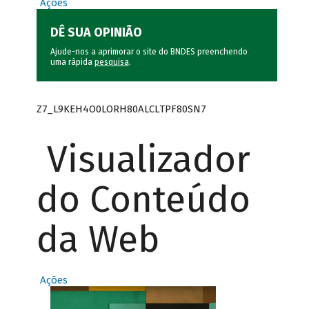
Ações
DÊ SUA OPINIÃO
Ajude-nos a aprimorar o site do BNDES preenchendo
uma rápida
pesquisa
.
Z7_L9KEH4O0LORH80ALCLTPF80SN7
Visualizador
do Conteúdo
da Web
Ações