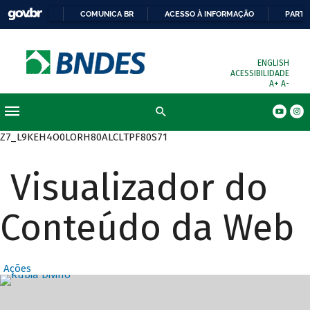
COMUNICA BR
ACESSO À INFORMAÇÃO
PARTI
ENGLISH
ACESSIBILIDADE
A+
A-
Busca
Z7_L9KEH4O0LORH80ALCLTPF80S71
Visualizador do
Conteúdo da Web
Ações
Destaques Prin