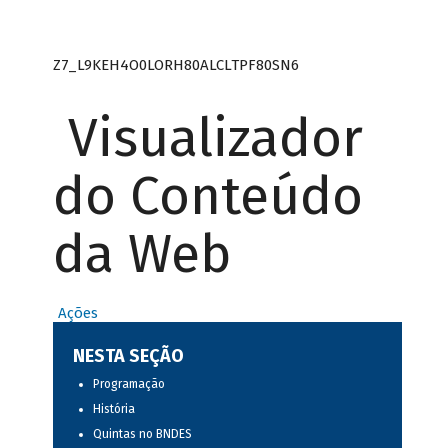
Z7_L9KEH4O0LORH80ALCLTPF80SN6
Visualizador
do Conteúdo
da Web
Ações
NESTA SEÇÃO
Programação
História
Quintas no BNDES