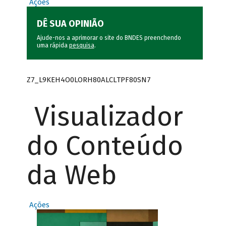
Ações
DÊ SUA OPINIÃO
Ajude-nos a aprimorar o site do BNDES preenchendo
uma rápida
pesquisa
.
Z7_L9KEH4O0LORH80ALCLTPF80SN7
Visualizador
do Conteúdo
da Web
Ações