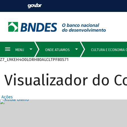
Z7_L9KEH4O0LORH80ALCLTPF80S71
Visualizador do 
Ações
Destaques Prin