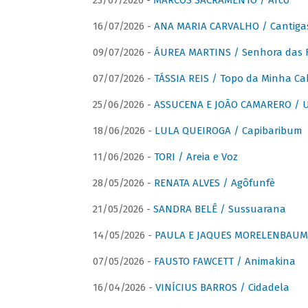
23/07/2026 -
MARCOS SACRAMENTO / Arco
16/07/2026 -
ANA MARIA CARVALHO / Cantiga
09/07/2026 -
ÁUREA MARTINS / Senhora das 
07/07/2026 -
TÁSSIA REIS / Topo da Minha Ca
25/06/2026 -
ASSUCENA E JOÃO CAMARERO / Um
18/06/2026 -
LULA QUEIROGA / Capibaribum
11/06/2026 -
TORI / Areia e Voz
28/05/2026 -
RENATA ALVES / Agôfunfè
21/05/2026 -
SANDRA BELÊ / Sussuarana
14/05/2026 -
PAULA E JAQUES MORELENBAUM 
07/05/2026 -
FAUSTO FAWCETT / Animakina
16/04/2026 -
VINÍCIUS BARROS / Cidadela