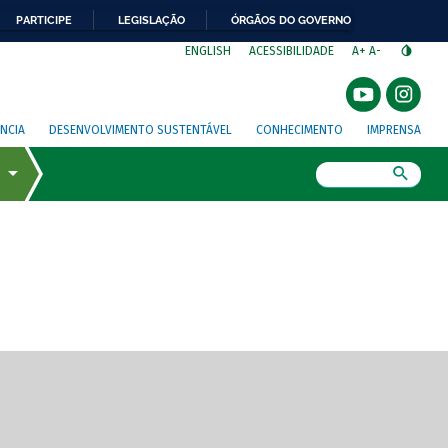
PARTICIPE
LEGISLAÇÃO
ÓRGÃOS DO GOVERNO
⁣
ENGLISH
ACESSIBILIDADE
A+
A-
NCIA
DESENVOLVIMENTO SUSTENTÁVEL
CONHECIMENTO
IMPRENSA
Busca
gem de tela