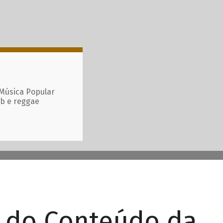
 Música Popular
ub e reggae
r do Conteúdo da