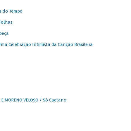
s do Tempo
Folhas
beça
a Celebração Intimista da Canção Brasileira
E MORENO VELOSO / Só Caetano