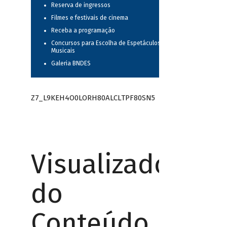
Reserva de ingressos
Filmes e festivais de cinema
Receba a programação
Concursos para Escolha de Espetáculos
Musicais
Galeria BNDES
Z7_L9KEH4O0LORH80ALCLTPF80SN5
Visualizador
do
Conteúdo