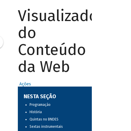
Visualizador
do
Conteúdo
da Web
Ações
NESTA SEÇÃO
Programação
História
Quintas no BNDES
Sextas instrumentais