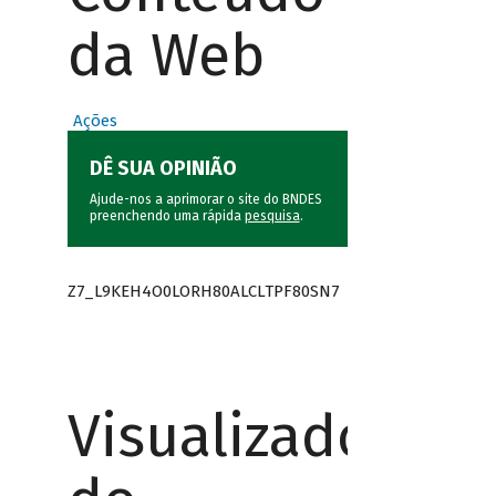
da Web
Ações
DÊ SUA OPINIÃO
Ajude-nos a aprimorar o site do BNDES
preenchendo uma rápida
pesquisa
.
Z7_L9KEH4O0LORH80ALCLTPF80SN7
Visualizador