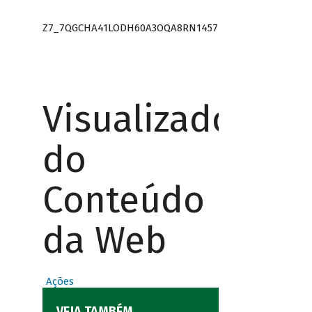
Z7_7QGCHA41LODH60A3OQA8RN1457
Visualizador
do
Conteúdo
da Web
Ações
VEJA TAMBÉM