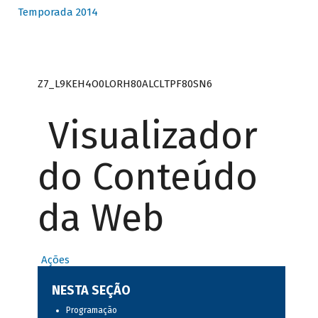
Temporada 2014
Z7_L9KEH4O0LORH80ALCLTPF80SN6
Visualizador
do Conteúdo
da Web
Ações
NESTA SEÇÃO
Programação