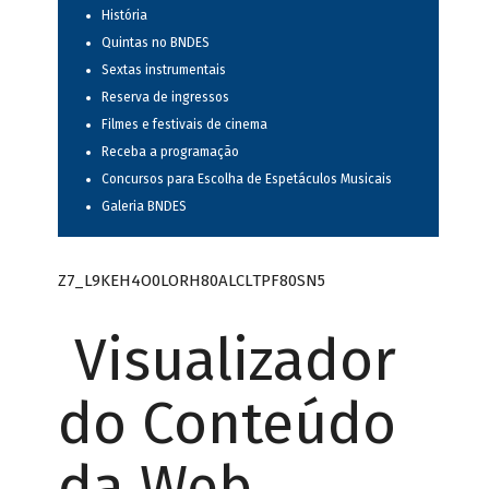
História
Quintas no BNDES
Sextas instrumentais
Reserva de ingressos
Filmes e festivais de cinema
Receba a programação
Concursos para Escolha de Espetáculos Musicais
Galeria BNDES
Z7_L9KEH4O0LORH80ALCLTPF80SN5
Visualizador
do Conteúdo
da Web