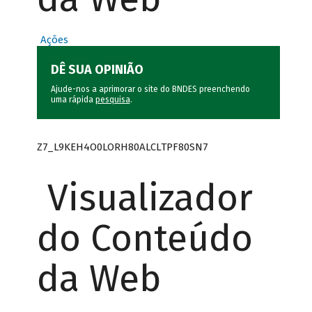
Ações
DÊ SUA OPINIÃO
Ajude-nos a aprimorar o site do BNDES preenchendo
uma rápida
pesquisa
.
Z7_L9KEH4O0LORH80ALCLTPF80SN7
Visualizador
do Conteúdo
da Web