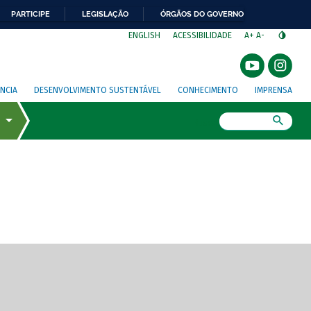
PARTICIPE
LEGISLAÇÃO
ÓRGÃOS DO GOVERNO
⁣
ENGLISH
ACESSIBILIDADE
A+
A-
NCIA
DESENVOLVIMENTO SUSTENTÁVEL
CONHECIMENTO
IMPRENSA
Busca
gem de tela