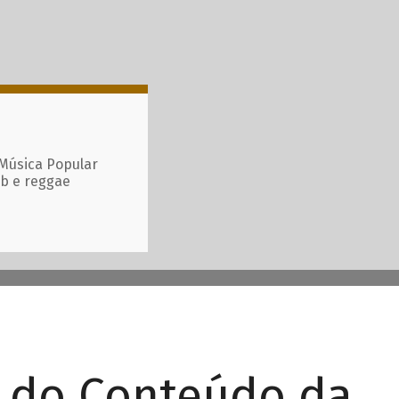
 Música Popular
ub e reggae
r do Conteúdo da