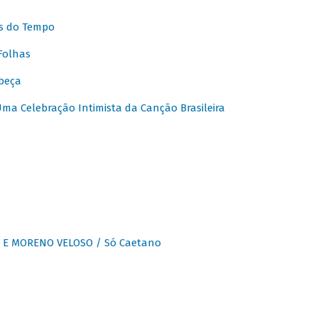
s do Tempo
Folhas
beça
a Celebração Intimista da Canção Brasileira
E MORENO VELOSO / Só Caetano