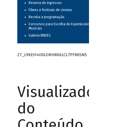
Reserva de ingressos
Filmes e festivais de cinema
Receba a programação
Concursos para Escolha de Espetáculos
Musicais
Galeria BNDES
Z7_L9KEH4O0LORH80ALCLTPF80SN5
Visualizador
do
Conteúdo