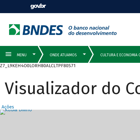
Z7_L9KEH4O0LORH80ALCLTPF80S71
Visualizador do 
Ações
Destaques Prin