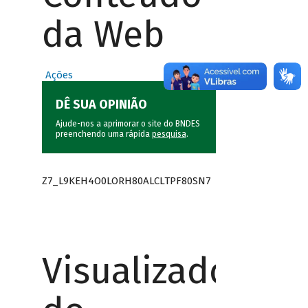
da Web
Ações
DÊ SUA OPINIÃO
Ajude-nos a aprimorar o site do BNDES
preenchendo uma rápida
pesquisa
.
Z7_L9KEH4O0LORH80ALCLTPF80SN7
Visualizador