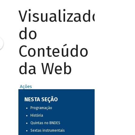
Visualizador
do
Conteúdo
da Web
Ações
NESTA SEÇÃO
Programação
História
Quintas no BNDES
Sextas instrumentais