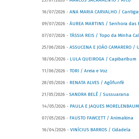
23/07/2026 -
MARCOS SACRAMENTO / Arco
16/07/2026 -
ANA MARIA CARVALHO / Cantiga
09/07/2026 -
ÁUREA MARTINS / Senhora das 
07/07/2026 -
TÁSSIA REIS / Topo da Minha Ca
25/06/2026 -
ASSUCENA E JOÃO CAMARERO / Um
18/06/2026 -
LULA QUEIROGA / Capibaribum
11/06/2026 -
TORI / Areia e Voz
28/05/2026 -
RENATA ALVES / Agôfunfè
21/05/2026 -
SANDRA BELÊ / Sussuarana
14/05/2026 -
PAULA E JAQUES MORELENBAUM 
07/05/2026 -
FAUSTO FAWCETT / Animakina
16/04/2026 -
VINÍCIUS BARROS / Cidadela