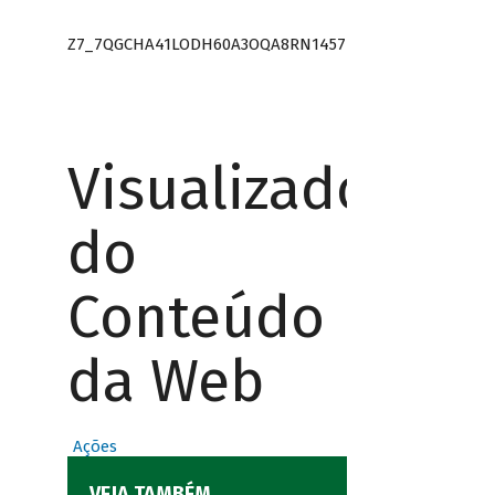
Z7_7QGCHA41LODH60A3OQA8RN1457
Visualizador
do
Conteúdo
da Web
Ações
VEJA TAMBÉM