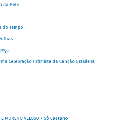
o da Pele
s do Tempo
Folhas
beça
a Celebração Intimista da Canção Brasileira
E MORENO VELOSO / Só Caetano