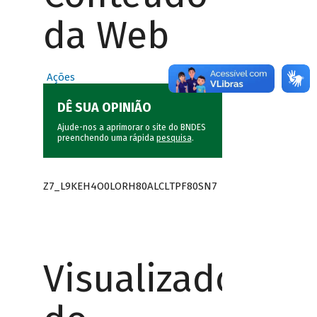
da Web
Ações
DÊ SUA OPINIÃO
Ajude-nos a aprimorar o site do BNDES
preenchendo uma rápida
pesquisa
.
Z7_L9KEH4O0LORH80ALCLTPF80SN7
Visualizador