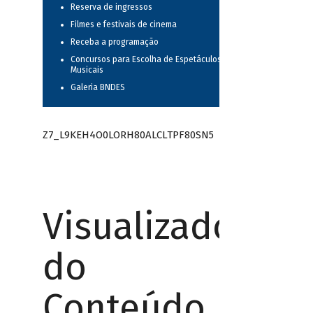
Reserva de ingressos
Filmes e festivais de cinema
Receba a programação
Concursos para Escolha de Espetáculos
Musicais
Galeria BNDES
Z7_L9KEH4O0LORH80ALCLTPF80SN5
Visualizador
do
Conteúdo