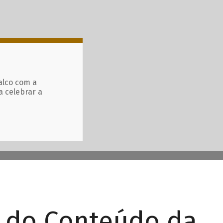
alco com a
a celebrar a
r do Conteúdo da