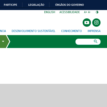
PARTICIPE
LEGISLAÇÃO
ÓRGÃOS DO GOVERNO
⁣
ENGLISH
ACESSIBILIDADE
A+
A-
NCIA
DESENVOLVIMENTO SUSTENTÁVEL
CONHECIMENTO
IMPRENSA
Busca
gem de tela