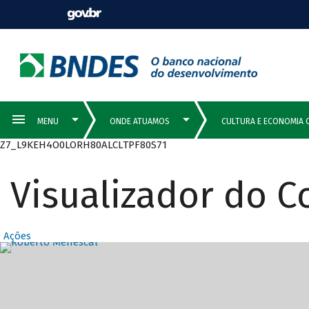
Z7_L9KEH4O0LORH80ALCLTPF80S71
Visualizador do 
Ações
Destaques Prin