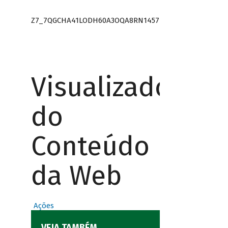
Z7_7QGCHA41LODH60A3OQA8RN1457
Visualizador
do
Conteúdo
da Web
Ações
VEJA TAMBÉM