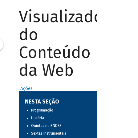
Visualizador
do
Conteúdo
da Web
Ações
NESTA SEÇÃO
Programação
História
Quintas no BNDES
Sextas instrumentais