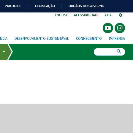
PARTICIPE
LEGISLAÇÃO
ÓRGÃOS DO GOVERNO
⁣
ENGLISH
ACESSIBILIDADE
A+
A-
NCIA
DESENVOLVIMENTO SUSTENTÁVEL
CONHECIMENTO
IMPRENSA
Busca
gem de tela