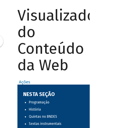
Visualizador
do
Conteúdo
da Web
Ações
NESTA SEÇÃO
Programação
História
Quintas no BNDES
Sextas instrumentais