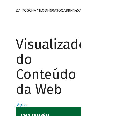
Z7_7QGCHA41LODH60A3OQA8RN1457
Visualizador
do
Conteúdo
da Web
Ações
VEJA TAMBÉM