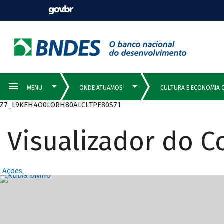
Z7_L9KEH4O0LORH80ALCLTPF80S71
Visualizador do 
Ações
Destaques Prin