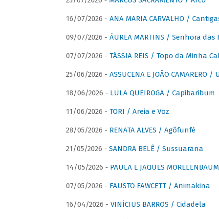
23/07/2026 -
MARCOS SACRAMENTO / Arco
16/07/2026 -
ANA MARIA CARVALHO / Cantiga
09/07/2026 -
ÁUREA MARTINS / Senhora das 
07/07/2026 -
TÁSSIA REIS / Topo da Minha Ca
25/06/2026 -
ASSUCENA E JOÃO CAMARERO / Um
18/06/2026 -
LULA QUEIROGA / Capibaribum
11/06/2026 -
TORI / Areia e Voz
28/05/2026 -
RENATA ALVES / Agôfunfè
21/05/2026 -
SANDRA BELÊ / Sussuarana
14/05/2026 -
PAULA E JAQUES MORELENBAUM 
07/05/2026 -
FAUSTO FAWCETT / Animakina
16/04/2026 -
VINÍCIUS BARROS / Cidadela