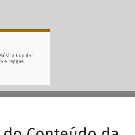
 Música Popular
ub e reggae
r do Conteúdo da