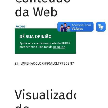
da Web
Ações
DÊ SUA OPINIÃO
Ajude-nos a aprimorar o site do BNDES
preenchendo uma rápida
pesquisa
.
Z7_L9KEH4O0LORH80ALCLTPF80SN7
Visualizador