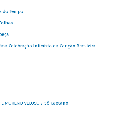
s do Tempo
Folhas
beça
a Celebração Intimista da Canção Brasileira
E MORENO VELOSO / Só Caetano