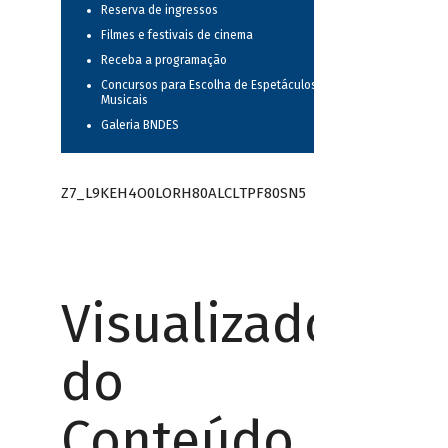
Reserva de ingressos
Filmes e festivais de cinema
Receba a programação
Concursos para Escolha de Espetáculos
Musicais
Galeria BNDES
Z7_L9KEH4O0LORH80ALCLTPF80SN5
Visualizador
do
Conteúdo