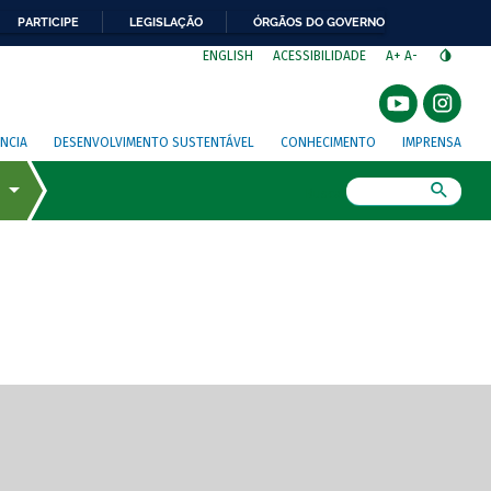
PARTICIPE
LEGISLAÇÃO
ÓRGÃOS DO GOVERNO
⁣
ENGLISH
ACESSIBILIDADE
A+
A-
NCIA
DESENVOLVIMENTO SUSTENTÁVEL
CONHECIMENTO
IMPRENSA
Busca
gem de tela