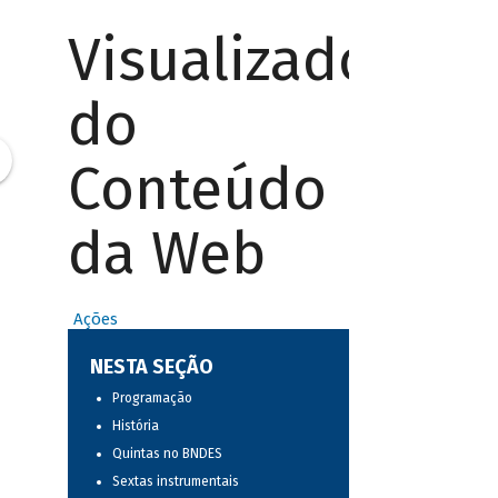
Visualizador
do
Conteúdo
da Web
Ações
NESTA SEÇÃO
Programação
História
Quintas no BNDES
Sextas instrumentais