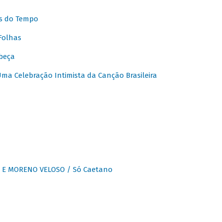
s do Tempo
Folhas
beça
a Celebração Intimista da Canção Brasileira
E MORENO VELOSO / Só Caetano