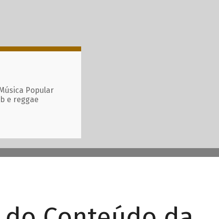
 Música Popular
ub e reggae
r do Conteúdo da