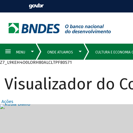
Z7_L9KEH4O0LORH80ALCLTPF80S71
Visualizador do 
Ações
Destaques Prin