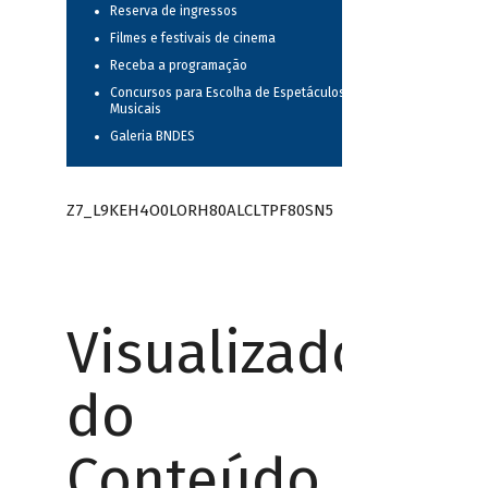
Reserva de ingressos
Filmes e festivais de cinema
Receba a programação
Concursos para Escolha de Espetáculos
Musicais
Galeria BNDES
Z7_L9KEH4O0LORH80ALCLTPF80SN5
Visualizador
do
Conteúdo