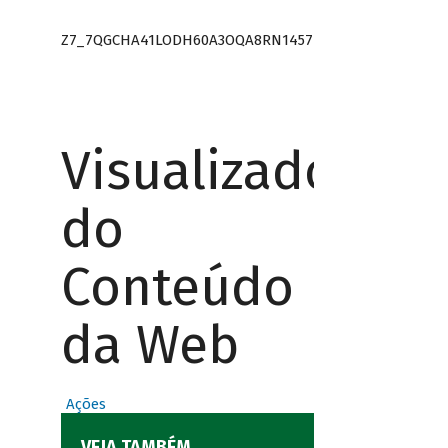
Z7_7QGCHA41LODH60A3OQA8RN1457
Visualizador
do
Conteúdo
da Web
Ações
VEJA TAMBÉM