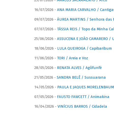
23/07/2026 -
MARCOS SACRAMENTO / Arco
16/07/2026 -
ANA MARIA CARVALHO / Cantiga
09/07/2026 -
ÁUREA MARTINS / Senhora das 
07/07/2026 -
TÁSSIA REIS / Topo da Minha Ca
25/06/2026 -
ASSUCENA E JOÃO CAMARERO / Um
18/06/2026 -
LULA QUEIROGA / Capibaribum
11/06/2026 -
TORI / Areia e Voz
28/05/2026 -
RENATA ALVES / Agôfunfè
21/05/2026 -
SANDRA BELÊ / Sussuarana
14/05/2026 -
PAULA E JAQUES MORELENBAUM 
07/05/2026 -
FAUSTO FAWCETT / Animakina
16/04/2026 -
VINÍCIUS BARROS / Cidadela