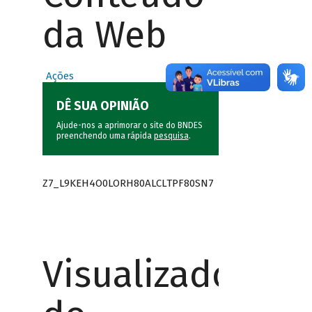
da Web
Ações
DÊ SUA OPINIÃO
Ajude-nos a aprimorar o site do BNDES
preenchendo uma rápida
pesquisa
.
Z7_L9KEH4O0LORH80ALCLTPF80SN7
Visualizador