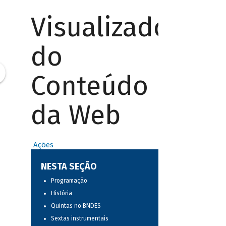
Visualizador
do
Conteúdo
da Web
Ações
NESTA SEÇÃO
Programação
História
Quintas no BNDES
Sextas instrumentais