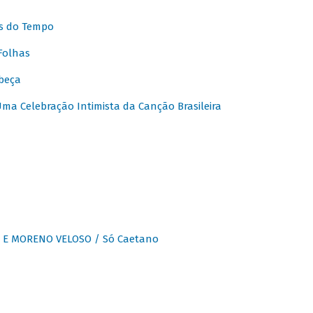
s do Tempo
Folhas
beça
a Celebração Intimista da Canção Brasileira
E MORENO VELOSO / Só Caetano