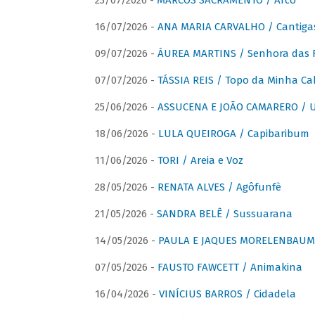
23/07/2026 -
MARCOS SACRAMENTO / Arco
16/07/2026 -
ANA MARIA CARVALHO / Cantiga
09/07/2026 -
ÁUREA MARTINS / Senhora das 
07/07/2026 -
TÁSSIA REIS / Topo da Minha Ca
25/06/2026 -
ASSUCENA E JOÃO CAMARERO / Um
18/06/2026 -
LULA QUEIROGA / Capibaribum
11/06/2026 -
TORI / Areia e Voz
28/05/2026 -
RENATA ALVES / Agôfunfè
21/05/2026 -
SANDRA BELÊ / Sussuarana
14/05/2026 -
PAULA E JAQUES MORELENBAUM 
07/05/2026 -
FAUSTO FAWCETT / Animakina
16/04/2026 -
VINÍCIUS BARROS / Cidadela