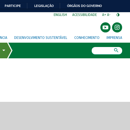
PARTICIPE
LEGISLAÇÃO
ÓRGÃOS DO GOVERNO
⁣
ENGLISH
ACESSIBILIDADE
A+
A-
NCIA
DESENVOLVIMENTO SUSTENTÁVEL
CONHECIMENTO
IMPRENSA
Busca
gem de tela