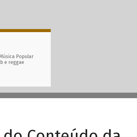
 Música Popular
ub e reggae
r do Conteúdo da