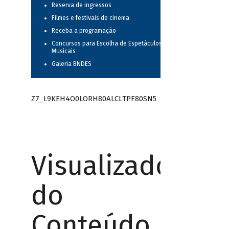
Reserva de ingressos
Filmes e festivais de cinema
Receba a programação
Concursos para Escolha de Espetáculos
Musicais
Galeria BNDES
Z7_L9KEH4O0LORH80ALCLTPF80SN5
Visualizador
do
Conteúdo