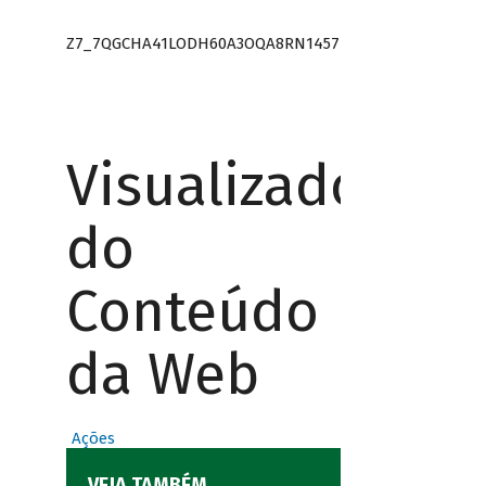
Z7_7QGCHA41LODH60A3OQA8RN1457
Visualizador
do
Conteúdo
da Web
Ações
VEJA TAMBÉM