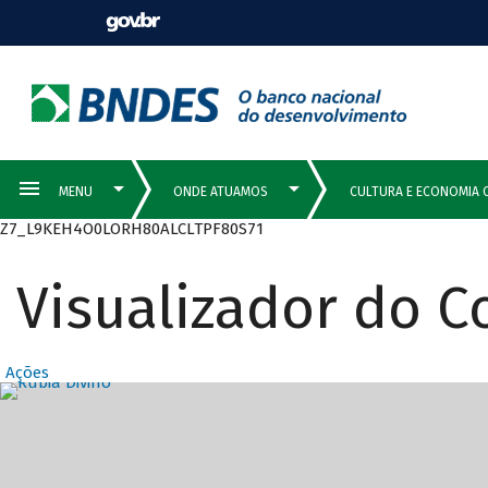
Z7_L9KEH4O0LORH80ALCLTPF80S71
Visualizador do 
Ações
Destaques Prin