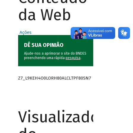
da Web
Ações
DÊ SUA OPINIÃO
Ajude-nos a aprimorar o site do BNDES
preenchendo uma rápida
pesquisa
.
Z7_L9KEH4O0LORH80ALCLTPF80SN7
Visualizador