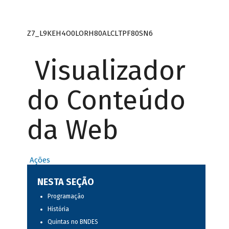
Z7_L9KEH4O0LORH80ALCLTPF80SN6
Visualizador
do Conteúdo
da Web
Ações
NESTA SEÇÃO
Programação
História
Quintas no BNDES