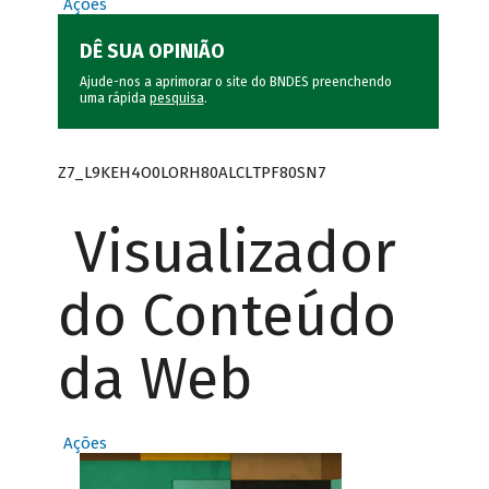
Ações
DÊ SUA OPINIÃO
Ajude-nos a aprimorar o site do BNDES preenchendo
uma rápida
pesquisa
.
Z7_L9KEH4O0LORH80ALCLTPF80SN7
Visualizador
do Conteúdo
da Web
Ações