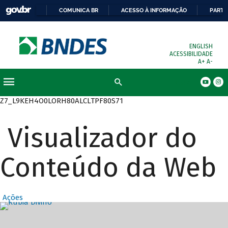
COMUNICA BR
ACESSO À INFORMAÇÃO
PARTI
ENGLISH
ACESSIBILIDADE
A+
A-
Busca
Z7_L9KEH4O0LORH80ALCLTPF80S71
Visualizador do
Conteúdo da Web
Ações
Destaques Prin