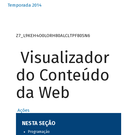
Temporada 2014
Z7_L9KEH4O0LORH80ALCLTPF80SN6
Visualizador
do Conteúdo
da Web
Ações
NESTA SEÇÃO
Programação