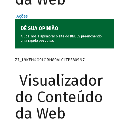
Ações
DÊ SUA OPINIÃO
Ajude-nos a aprimorar o site do BNDES preenchendo
uma rápida
pesquisa
.
Z7_L9KEH4O0LORH80ALCLTPF80SN7
Visualizador
do Conteúdo
da Web