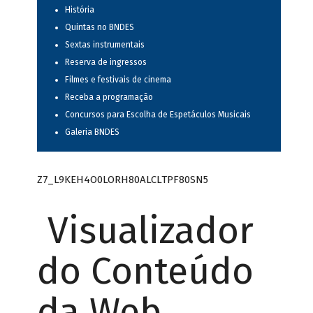
História
Quintas no BNDES
Sextas instrumentais
Reserva de ingressos
Filmes e festivais de cinema
Receba a programação
Concursos para Escolha de Espetáculos Musicais
Galeria BNDES
Z7_L9KEH4O0LORH80ALCLTPF80SN5
Visualizador
do Conteúdo
da Web