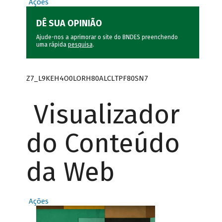
Ações
DÊ SUA OPINIÃO
Ajude-nos a aprimorar o site do BNDES preenchendo
uma rápida
pesquisa
.
Z7_L9KEH4O0LORH80ALCLTPF80SN7
Visualizador
do Conteúdo
da Web
Ações