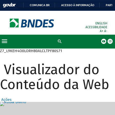
COMUNICA BR
ACESSO À INFORMAÇÃO
PARTI
ENGLISH
ACESSIBILIDADE
A+
A-
Busca
Z7_L9KEH4O0LORH80ALCLTPF80S71
Visualizador do
Conteúdo da Web
Ações
Destaques Prin