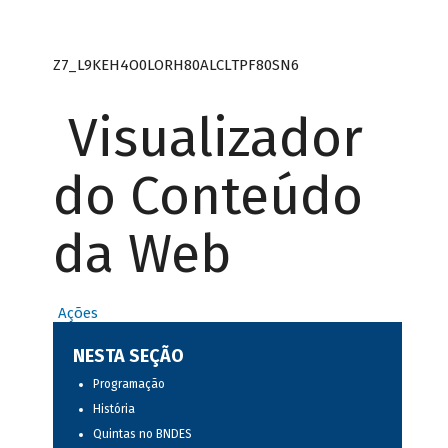
Z7_L9KEH4O0LORH80ALCLTPF80SN6
Visualizador
do Conteúdo
da Web
Ações
NESTA SEÇÃO
Programação
História
Quintas no BNDES