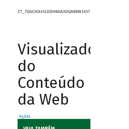
Z7_7QGCHA41LODH60A3OQA8RN1457
Visualizador
do
Conteúdo
da Web
Ações
VEJA TAMBÉM