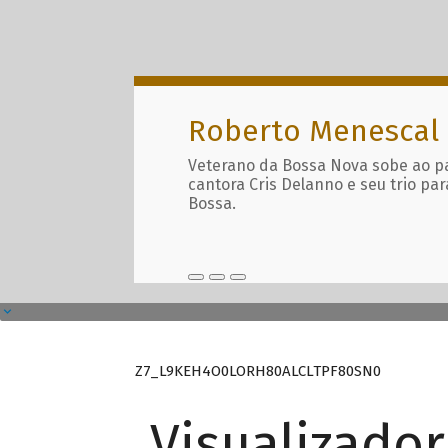
Roberto Menescal
Veterano da Bossa Nova sobe ao p
cantora Cris Delanno e seu trio par
Bossa.
Z7_L9KEH4O0LORH80ALCLTPF80SN0
Visualizado