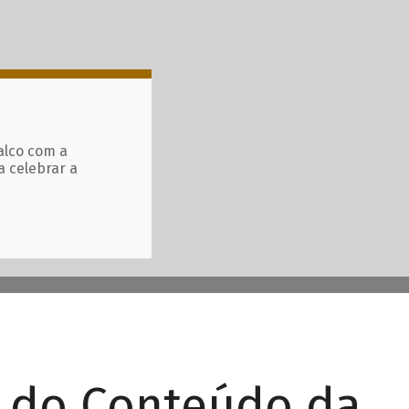
alco com a
a celebrar a
r do Conteúdo da