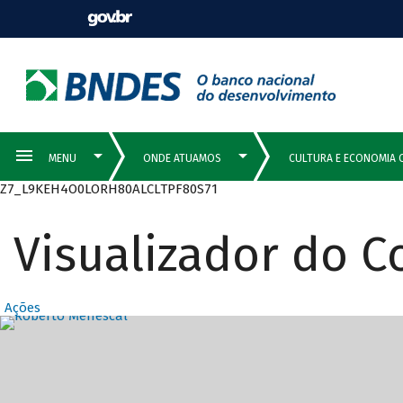
Z7_L9KEH4O0LORH80ALCLTPF80S71
Visualizador do 
Ações
Destaques Prin