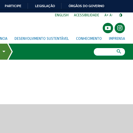
PARTICIPE
LEGISLAÇÃO
ÓRGÃOS DO GOVERNO
⁣
ENGLISH
ACESSIBILIDADE
A+
A-
NCIA
DESENVOLVIMENTO SUSTENTÁVEL
CONHECIMENTO
IMPRENSA
Busca
gem de tela