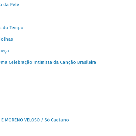
o da Pele
s do Tempo
Folhas
beça
a Celebração Intimista da Canção Brasileira
E MORENO VELOSO / Só Caetano