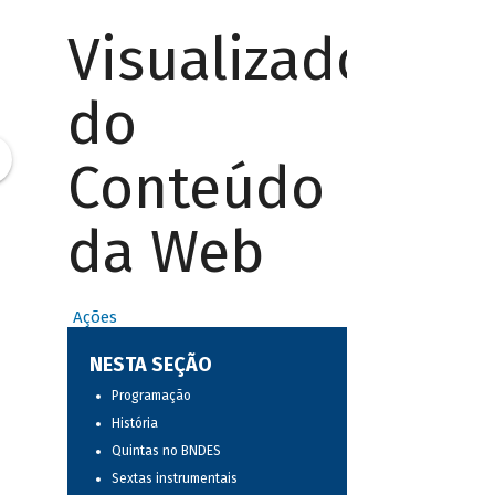
Visualizador
do
Conteúdo
da Web
Ações
NESTA SEÇÃO
Programação
História
Quintas no BNDES
Sextas instrumentais