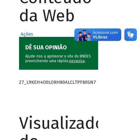
da Web
Ações
DÊ SUA OPINIÃO
Ajude-nos a aprimorar o site do BNDES
preenchendo uma rápida
pesquisa
.
Z7_L9KEH4O0LORH80ALCLTPF80SN7
Visualizador