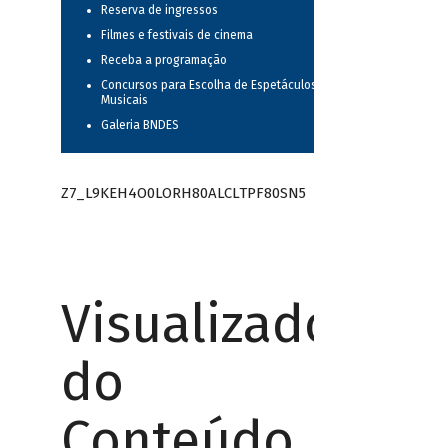
Reserva de ingressos
Filmes e festivais de cinema
Receba a programação
Concursos para Escolha de Espetáculos
Musicais
Galeria BNDES
Z7_L9KEH4O0LORH80ALCLTPF80SN5
Visualizador
do
Conteúdo