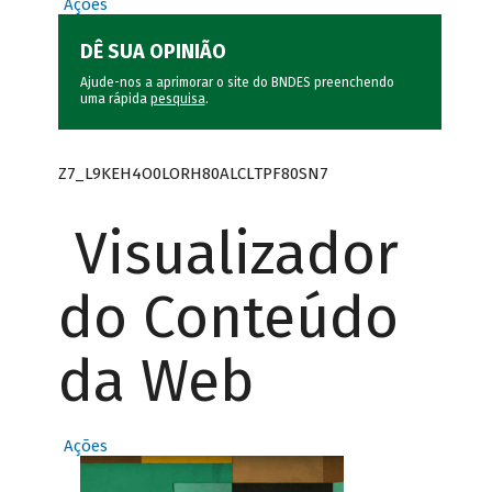
Ações
DÊ SUA OPINIÃO
Ajude-nos a aprimorar o site do BNDES preenchendo
uma rápida
pesquisa
.
Z7_L9KEH4O0LORH80ALCLTPF80SN7
Visualizador
do Conteúdo
da Web
Ações