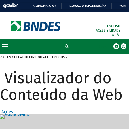
COMUNICA BR
ACESSO À INFORMAÇÃO
PARTI
ENGLISH
ACESSIBILIDADE
A+
A-
Busca
Z7_L9KEH4O0LORH80ALCLTPF80S71
Visualizador do
Conteúdo da Web
Ações
Destaques Prin