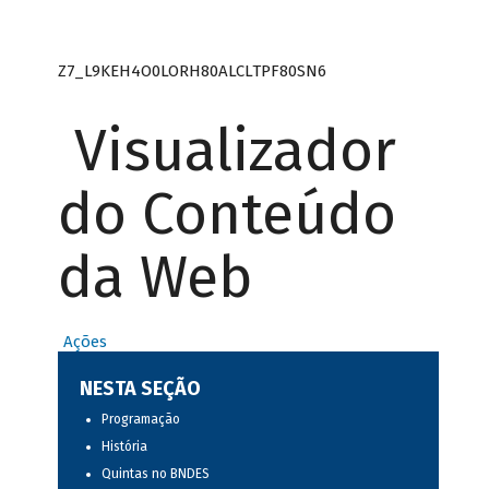
Z7_L9KEH4O0LORH80ALCLTPF80SN6
Visualizador
do Conteúdo
da Web
Ações
NESTA SEÇÃO
Programação
História
Quintas no BNDES