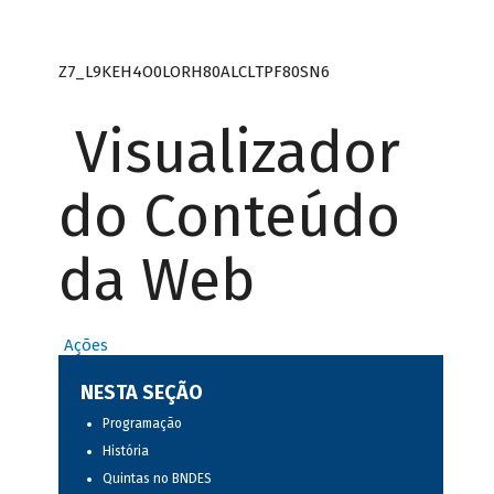
Z7_L9KEH4O0LORH80ALCLTPF80SN6
Visualizador
do Conteúdo
da Web
Ações
NESTA SEÇÃO
Programação
História
Quintas no BNDES