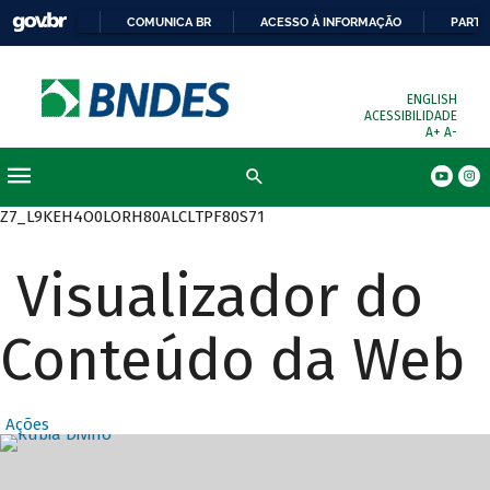
COMUNICA BR
ACESSO À INFORMAÇÃO
PARTI
ENGLISH
ACESSIBILIDADE
A+
A-
Busca
Z7_L9KEH4O0LORH80ALCLTPF80S71
Visualizador do
Conteúdo da Web
Ações
Destaques Prin