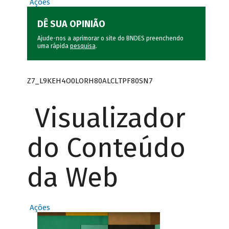
Ações
DÊ SUA OPINIÃO
Ajude-nos a aprimorar o site do BNDES preenchendo
uma rápida
pesquisa
.
Z7_L9KEH4O0LORH80ALCLTPF80SN7
Visualizador
do Conteúdo
da Web
Ações