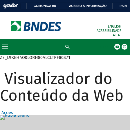
COMUNICA BR
ACESSO À INFORMAÇÃO
PARTI
ENGLISH
ACESSIBILIDADE
A+
A-
Busca
Z7_L9KEH4O0LORH80ALCLTPF80S71
Visualizador do
Conteúdo da Web
Ações
Destaques Prin