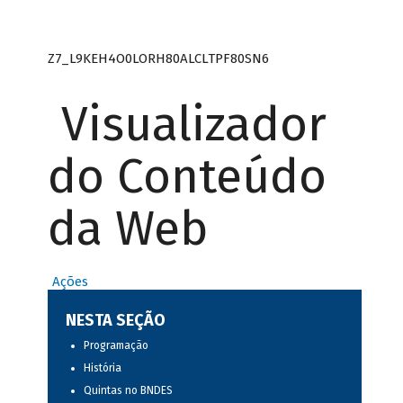
Z7_L9KEH4O0LORH80ALCLTPF80SN6
Visualizador
do Conteúdo
da Web
Ações
NESTA SEÇÃO
Programação
História
Quintas no BNDES