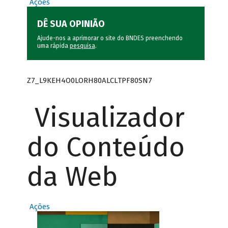
Ações
DÊ SUA OPINIÃO
Ajude-nos a aprimorar o site do BNDES preenchendo
uma rápida
pesquisa
.
Z7_L9KEH4O0LORH80ALCLTPF80SN7
Visualizador
do Conteúdo
da Web
Ações