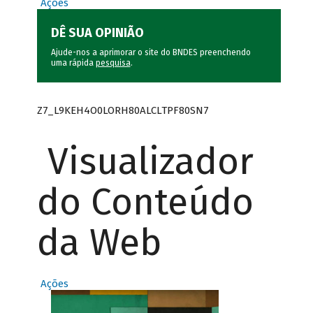
Ações
DÊ SUA OPINIÃO
Ajude-nos a aprimorar o site do BNDES preenchendo
uma rápida
pesquisa
.
Z7_L9KEH4O0LORH80ALCLTPF80SN7
Visualizador
do Conteúdo
da Web
Ações