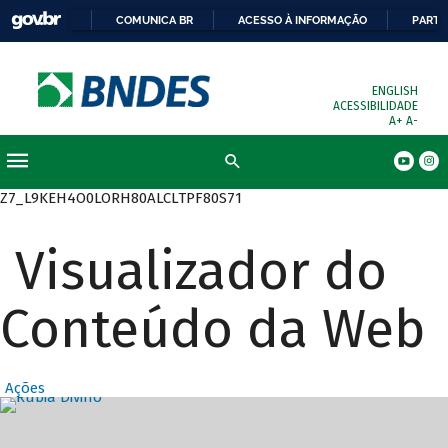
COMUNICA BR
ACESSO À INFORMAÇÃO
PARTI
ENGLISH
ACESSIBILIDADE
A+
A-
Busca
Z7_L9KEH4O0LORH80ALCLTPF80S71
Visualizador do
Conteúdo da Web
Ações
Destaques Prin