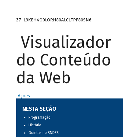
Z7_L9KEH4O0LORH80ALCLTPF80SN6
Visualizador
do Conteúdo
da Web
Ações
NESTA SEÇÃO
Programação
História
Quintas no BNDES