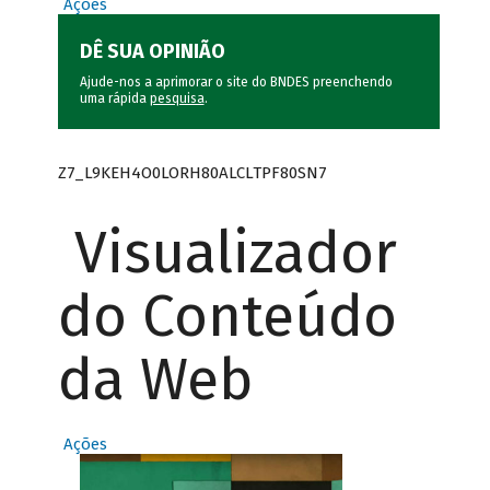
Ações
DÊ SUA OPINIÃO
Ajude-nos a aprimorar o site do BNDES preenchendo
uma rápida
pesquisa
.
Z7_L9KEH4O0LORH80ALCLTPF80SN7
Visualizador
do Conteúdo
da Web
Ações