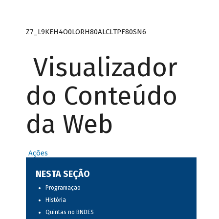
Z7_L9KEH4O0LORH80ALCLTPF80SN6
Visualizador
do Conteúdo
da Web
Ações
NESTA SEÇÃO
Programação
História
Quintas no BNDES