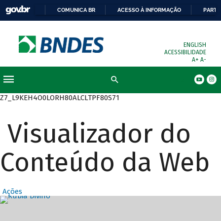
COMUNICA BR
ACESSO À INFORMAÇÃO
PARTI
ENGLISH
ACESSIBILIDADE
A+
A-
Busca
Z7_L9KEH4O0LORH80ALCLTPF80S71
Visualizador do
Conteúdo da Web
Ações
Destaques Prin