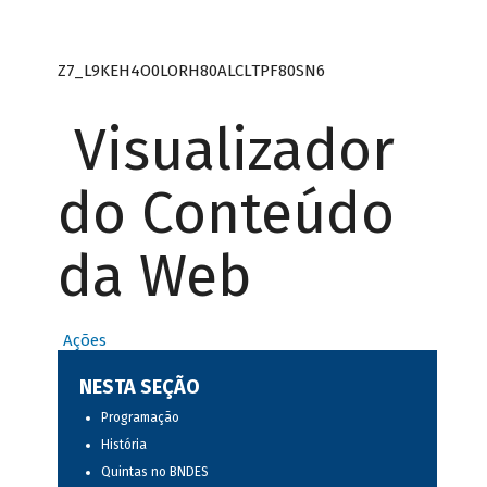
Z7_L9KEH4O0LORH80ALCLTPF80SN6
Visualizador
do Conteúdo
da Web
Ações
NESTA SEÇÃO
Programação
História
Quintas no BNDES