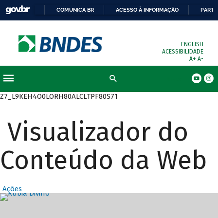
COMUNICA BR
ACESSO À INFORMAÇÃO
PARTI
ENGLISH
ACESSIBILIDADE
A+
A-
Busca
Z7_L9KEH4O0LORH80ALCLTPF80S71
Visualizador do
Conteúdo da Web
Ações
Destaques Prin