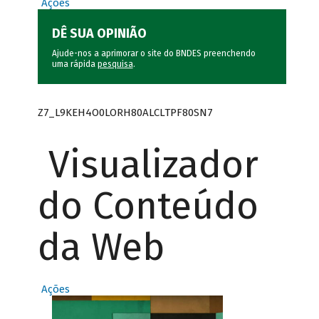
Ações
DÊ SUA OPINIÃO
Ajude-nos a aprimorar o site do BNDES preenchendo
uma rápida
pesquisa
.
Z7_L9KEH4O0LORH80ALCLTPF80SN7
Visualizador
do Conteúdo
da Web
Ações