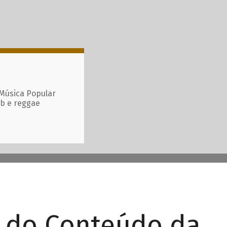
 Música Popular
ub e reggae
r do Conteúdo da