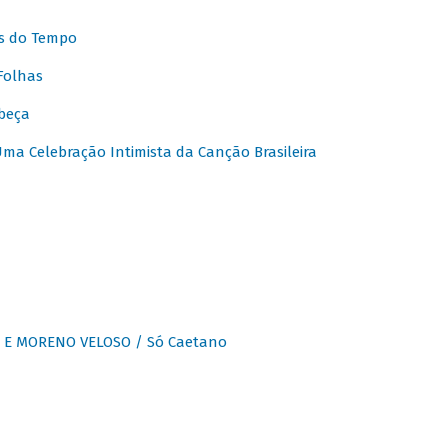
s do Tempo
Folhas
beça
a Celebração Intimista da Canção Brasileira
E MORENO VELOSO / Só Caetano