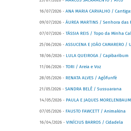
23/07/2026 -
MARCOS SACRAMENTO / Arco
16/07/2026 -
ANA MARIA CARVALHO / Cantiga
09/07/2026 -
ÁUREA MARTINS / Senhora das 
07/07/2026 -
TÁSSIA REIS / Topo da Minha Ca
25/06/2026 -
ASSUCENA E JOÃO CAMARERO / Um
18/06/2026 -
LULA QUEIROGA / Capibaribum
11/06/2026 -
TORI / Areia e Voz
28/05/2026 -
RENATA ALVES / Agôfunfè
21/05/2026 -
SANDRA BELÊ / Sussuarana
14/05/2026 -
PAULA E JAQUES MORELENBAUM 
07/05/2026 -
FAUSTO FAWCETT / Animakina
16/04/2026 -
VINÍCIUS BARROS / Cidadela