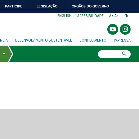
PARTICIPE
LEGISLAÇÃO
ÓRGÃOS DO GOVERNO
⁣
ENGLISH
ACESSIBILIDADE
A+
A-
NCIA
DESENVOLVIMENTO SUSTENTÁVEL
CONHECIMENTO
IMPRENSA
Busca
gem de tela