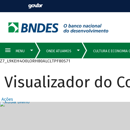
Z7_L9KEH4O0LORH80ALCLTPF80S71
Visualizador do 
Ações
Destaques Prin