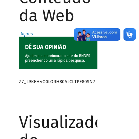
da Web
Ações
DÊ SUA OPINIÃO
Ajude-nos a aprimorar o site do BNDES
preenchendo uma rápida
pesquisa
.
Z7_L9KEH4O0LORH80ALCLTPF80SN7
Visualizador