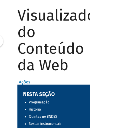
Visualizador
do
Conteúdo
da Web
Ações
NESTA SEÇÃO
Programação
História
Quintas no BNDES
Sextas instrumentais