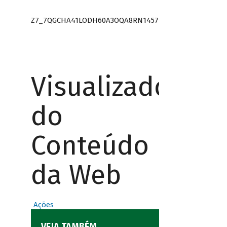
Z7_7QGCHA41LODH60A3OQA8RN1457
Visualizador
do
Conteúdo
da Web
Ações
VEJA TAMBÉM