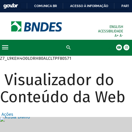
COMUNICA BR
ACESSO À INFORMAÇÃO
PARTI
ENGLISH
ACESSIBILIDADE
A+
A-
Busca
Z7_L9KEH4O0LORH80ALCLTPF80S71
Visualizador do
Conteúdo da Web
Ações
Destaques Prin