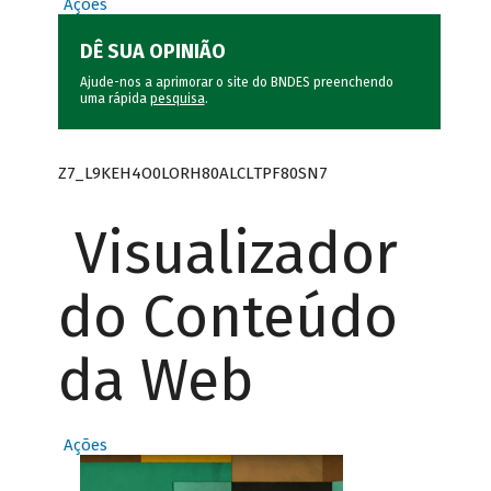
Ações
DÊ SUA OPINIÃO
Ajude-nos a aprimorar o site do BNDES preenchendo
uma rápida
pesquisa
.
Z7_L9KEH4O0LORH80ALCLTPF80SN7
Visualizador
do Conteúdo
da Web
Ações