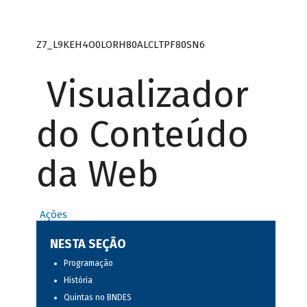
Z7_L9KEH4O0LORH80ALCLTPF80SN6
Visualizador
do Conteúdo
da Web
Ações
NESTA SEÇÃO
Programação
História
Quintas no BNDES