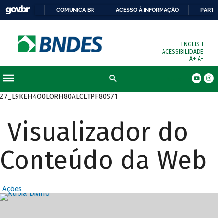
COMUNICA BR
ACESSO À INFORMAÇÃO
PARTI
ENGLISH
ACESSIBILIDADE
A+
A-
Busca
Z7_L9KEH4O0LORH80ALCLTPF80S71
Visualizador do
Conteúdo da Web
Ações
Destaques Prin