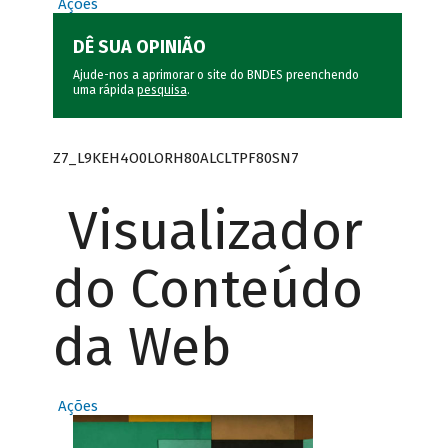
Ações
DÊ SUA OPINIÃO
Ajude-nos a aprimorar o site do BNDES preenchendo
uma rápida
pesquisa
.
Z7_L9KEH4O0LORH80ALCLTPF80SN7
Visualizador
do Conteúdo
da Web
Ações