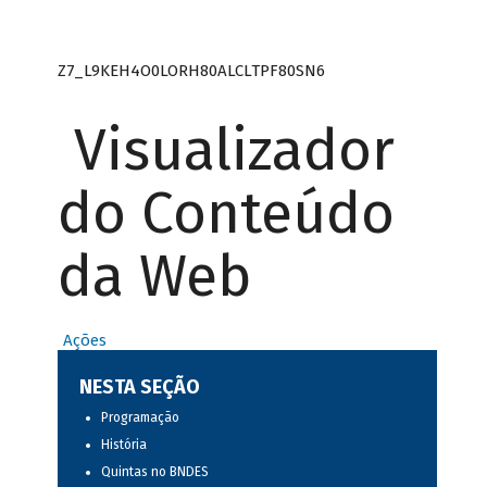
Z7_L9KEH4O0LORH80ALCLTPF80SN6
Visualizador
do Conteúdo
da Web
Ações
NESTA SEÇÃO
Programação
História
Quintas no BNDES