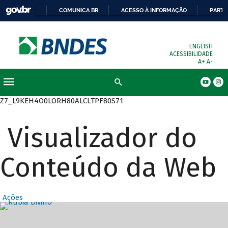
COMUNICA BR
ACESSO À INFORMAÇÃO
PARTI
ENGLISH
ACESSIBILIDADE
A+
A-
Busca
Z7_L9KEH4O0LORH80ALCLTPF80S71
Visualizador do
Conteúdo da Web
Ações
Destaques Prin