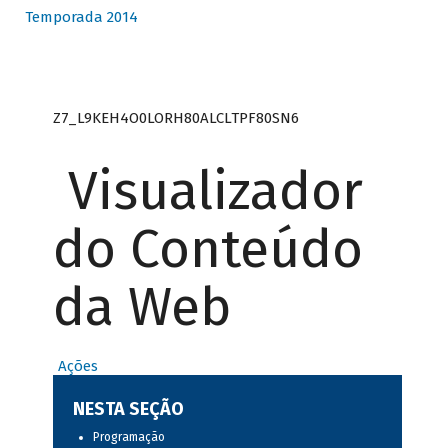
Temporada 2014
Z7_L9KEH4O0LORH80ALCLTPF80SN6
Visualizador
do Conteúdo
da Web
Ações
NESTA SEÇÃO
Programação