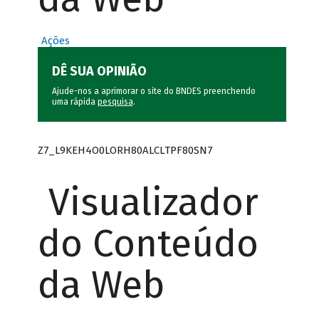
Ações
DÊ SUA OPINIÃO
Ajude-nos a aprimorar o site do BNDES preenchendo
uma rápida
pesquisa
.
Z7_L9KEH4O0LORH80ALCLTPF80SN7
Visualizador
do Conteúdo
da Web