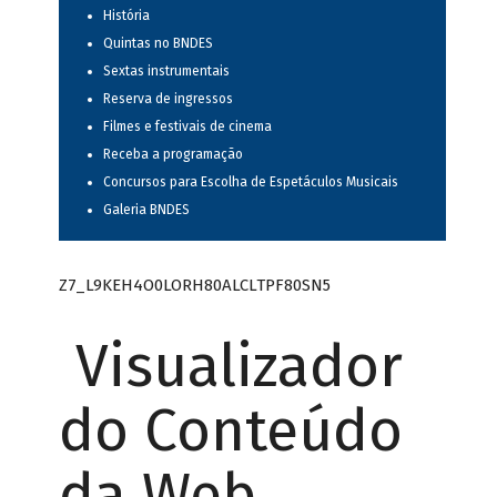
História
Quintas no BNDES
Sextas instrumentais
Reserva de ingressos
Filmes e festivais de cinema
Receba a programação
Concursos para Escolha de Espetáculos Musicais
Galeria BNDES
Z7_L9KEH4O0LORH80ALCLTPF80SN5
Visualizador
do Conteúdo
da Web