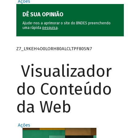
Ações
DÊ SUA OPINIÃO
Ajude-nos a aprimorar o site do BNDES preenchendo
uma rápida
pesquisa
.
Z7_L9KEH4O0LORH80ALCLTPF80SN7
Visualizador
do Conteúdo
da Web
Ações