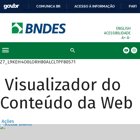
COMUNICA BR
ACESSO À INFORMAÇÃO
PARTI
ENGLISH
ACESSIBILIDADE
A+
A-
Busca
Z7_L9KEH4O0LORH80ALCLTPF80S71
Visualizador do
Conteúdo da Web
Ações
Destaques Prin