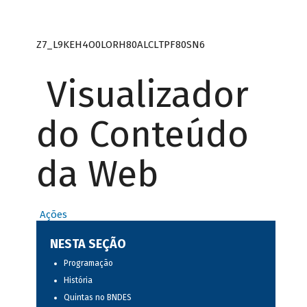
Z7_L9KEH4O0LORH80ALCLTPF80SN6
Visualizador
do Conteúdo
da Web
Ações
NESTA SEÇÃO
Programação
História
Quintas no BNDES