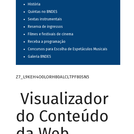
História
Quintas no BNDES
Sextas instrumentais
Reserva de ingressos
Filmes e festivais de cinema
Receba a programação
Concursos para Escolha de Espetáculos Musicais
Galeria BNDES
Z7_L9KEH4O0LORH80ALCLTPF80SN5
Visualizador
do Conteúdo
da Web