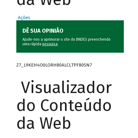
Ações
DÊ SUA OPINIÃO
Ajude-nos a aprimorar o site do BNDES preenchendo
uma rápida
pesquisa
.
Z7_L9KEH4O0LORH80ALCLTPF80SN7
Visualizador
do Conteúdo
da Web