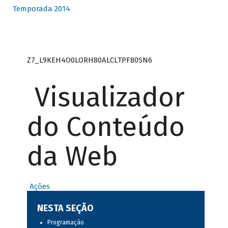
Temporada 2014
Z7_L9KEH4O0LORH80ALCLTPF80SN6
Visualizador
do Conteúdo
da Web
Ações
NESTA SEÇÃO
Programação