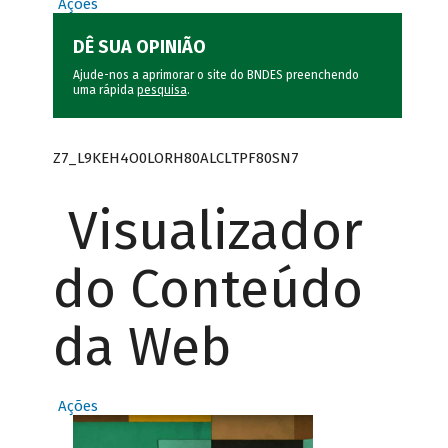
Ações
DÊ SUA OPINIÃO
Ajude-nos a aprimorar o site do BNDES preenchendo
uma rápida
pesquisa
.
Z7_L9KEH4O0LORH80ALCLTPF80SN7
Visualizador
do Conteúdo
da Web
Ações