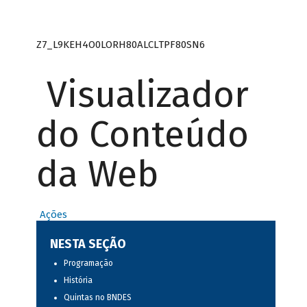
Z7_L9KEH4O0LORH80ALCLTPF80SN6
Visualizador
do Conteúdo
da Web
Ações
NESTA SEÇÃO
Programação
História
Quintas no BNDES