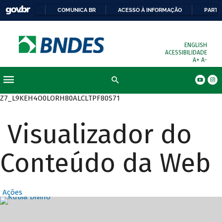
COMUNICA BR
ACESSO À INFORMAÇÃO
PARTI
ENGLISH
ACESSIBILIDADE
A+
A-
Busca
Z7_L9KEH4O0LORH80ALCLTPF80S71
Visualizador do
Conteúdo da Web
Ações
Destaques Prin