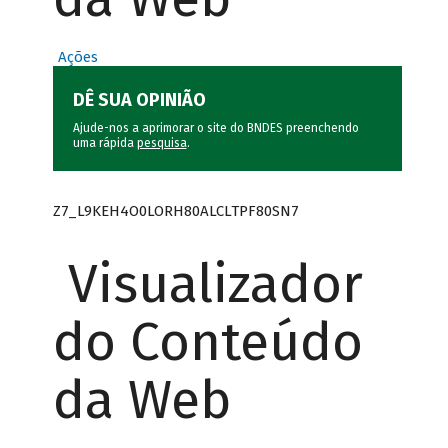
Ações
DÊ SUA OPINIÃO
Ajude-nos a aprimorar o site do BNDES preenchendo
uma rápida
pesquisa
.
Z7_L9KEH4O0LORH80ALCLTPF80SN7
Visualizador
do Conteúdo
da Web