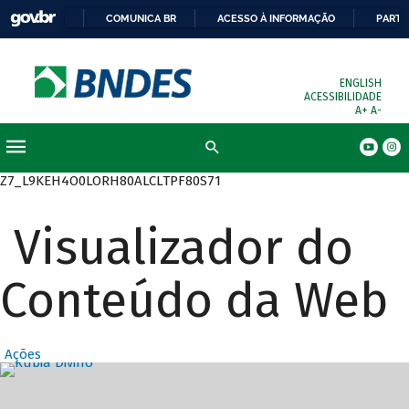
COMUNICA BR
ACESSO À INFORMAÇÃO
PARTI
ENGLISH
ACESSIBILIDADE
A+
A-
Busca
Z7_L9KEH4O0LORH80ALCLTPF80S71
Visualizador do
Conteúdo da Web
Ações
Destaques Prin