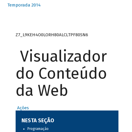
Temporada 2014
Z7_L9KEH4O0LORH80ALCLTPF80SN6
Visualizador
do Conteúdo
da Web
Ações
NESTA SEÇÃO
Programação