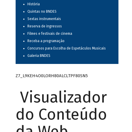
História
Quintas no BNDES
Sextas instrumentais
Reserva de ingressos
Filmes e festivais de cinema
Receba a programação
Concursos para Escolha de Espetáculos Musicais
Galeria BNDES
Z7_L9KEH4O0LORH80ALCLTPF80SN5
Visualizador
do Conteúdo
da Web