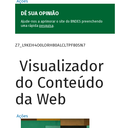
Ações
DÊ SUA OPINIÃO
Ajude-nos a aprimorar o site do BNDES preenchendo
uma rápida
pesquisa
.
Z7_L9KEH4O0LORH80ALCLTPF80SN7
Visualizador
do Conteúdo
da Web
Ações