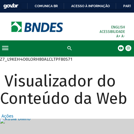
COMUNICA BR
ACESSO À INFORMAÇÃO
PARTI
ENGLISH
ACESSIBILIDADE
A+
A-
Busca
Z7_L9KEH4O0LORH80ALCLTPF80S71
Visualizador do
Conteúdo da Web
Ações
Destaques Prin