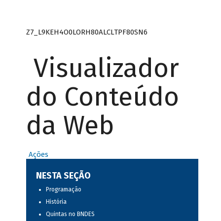
Z7_L9KEH4O0LORH80ALCLTPF80SN6
Visualizador
do Conteúdo
da Web
Ações
NESTA SEÇÃO
Programação
História
Quintas no BNDES