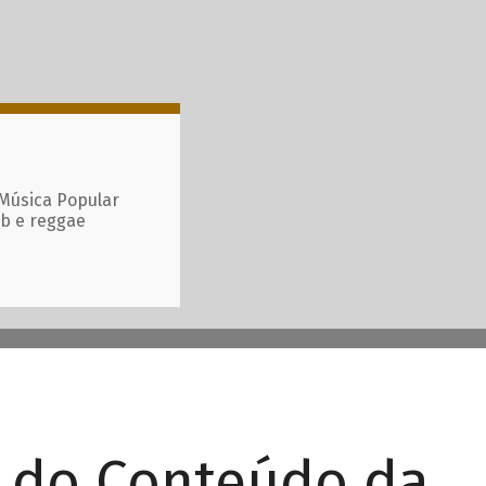
 Música Popular
ub e reggae
r do Conteúdo da