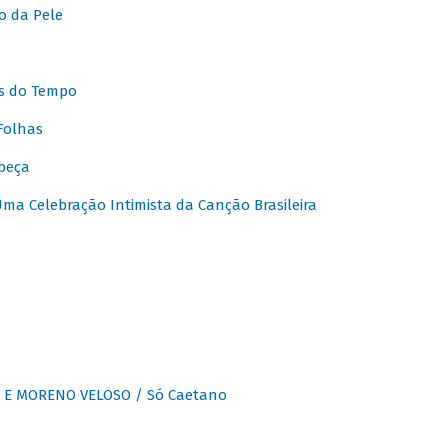
o da Pele
s do Tempo
Folhas
beça
a Celebração Intimista da Canção Brasileira
E MORENO VELOSO / Só Caetano