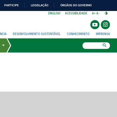
PARTICIPE
LEGISLAÇÃO
ÓRGÃOS DO GOVERNO
⁣
ENGLISH
ACESSIBILIDADE
A+
A-
NCIA
DESENVOLVIMENTO SUSTENTÁVEL
CONHECIMENTO
IMPRENSA
Busca
gem de tela