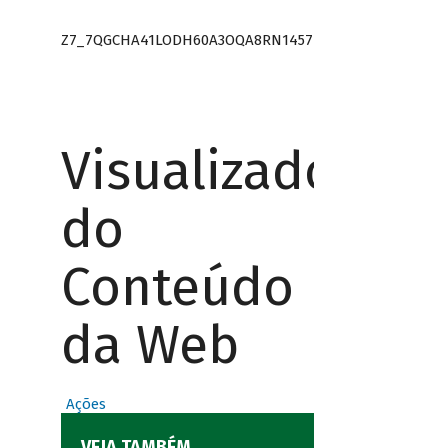
Z7_7QGCHA41LODH60A3OQA8RN1457
Visualizador
do
Conteúdo
da Web
Ações
VEJA TAMBÉM