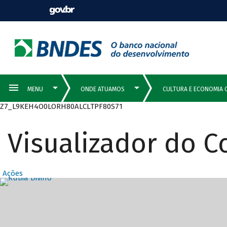
Z7_L9KEH4O0LORH80ALCLTPF80S71
Visualizador do 
Ações
Destaques Prin