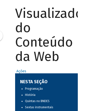
Visualizador
do
Conteúdo
da Web
Ações
NESTA SEÇÃO
Programação
História
Quintas no BNDES
Sextas instrumentais