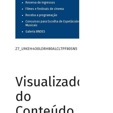
Reserva de ingressos
Filmes e festivais de cinema
Receba a programação
Concursos para Escolha de Espetáculos
Musicais
Galeria BNDES
Z7_L9KEH4O0LORH80ALCLTPF80SN5
Visualizador
do
Conteúdo