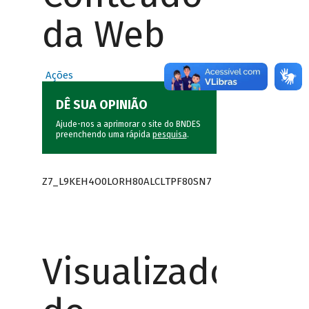
da Web
Ações
DÊ SUA OPINIÃO
Ajude-nos a aprimorar o site do BNDES
preenchendo uma rápida
pesquisa
.
Z7_L9KEH4O0LORH80ALCLTPF80SN7
Visualizador